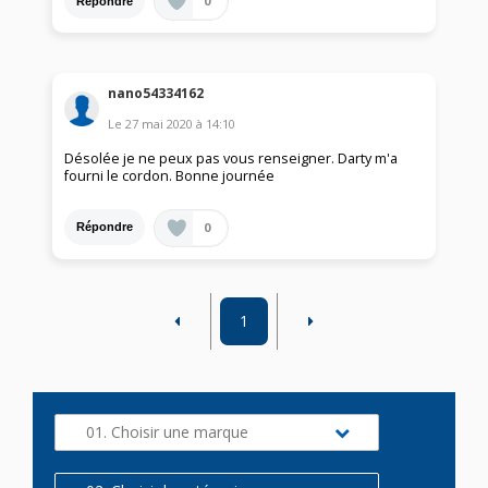
0
Répondre
nano54334162
Le
27 mai 2020
à
14:10
Désolée je ne peux pas vous renseigner. Darty m'a
fourni le cordon. Bonne journée
0
Répondre
1
01. Choisir une marque