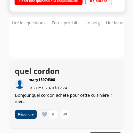
Rejoindre
Poser une question à la communauté
Four cuisson multifonction air brassé - Cordon non fourni
Lire les questions
Tutos produits
Le blog
Lire la notice
quel cordon
mary15974308
Le
27 mai 2020
à
12:24
Bonjour quel cordon acheté pour cette cuisinière ?
merci
0
Répondre