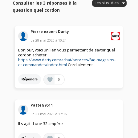
Consulter les 3 réponses à la
question quel cordon
Pierre expert Darty
Le
28 mai 2020
à
10:24
Bonjour, voici un lien vous permettant de savoir quel
cordon acheter.
https://www.darty.com/achat/services/faq-magasins-
et-commandes/index.html
Cordialement
0
Répondre
PatteG9511
Le
27 mai 2020
à
17:36
Il s agit d une 32 ampère