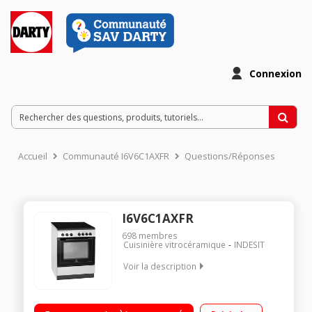
Connexion
Accueil
Communauté I6V6C1AXFR
Questions/Réponses
I6V6C1AXFR
698
membres
Cuisinière vitrocéramique
INDESIT
Voir la description
Largeur 60 cm - Table de cuisson vitrocéramique 4 foyers
jusqu'à 2100 W Capacité du four 59 L - Nettoyage catalyse