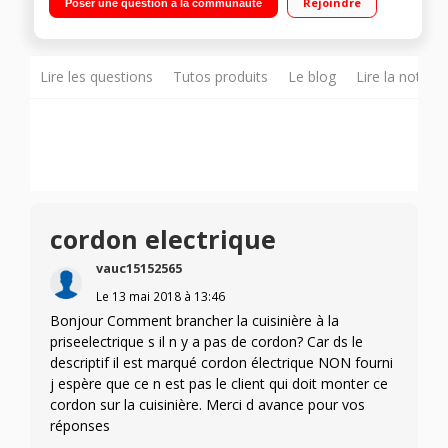
Rejoindre
Poser une question à la communauté
catalyse Tournebroche - Nouveau système Full Glass
Lire les questions
Tutos produits
Le blog
Lire la notice
cordon electrique
vauc15152565
Le
13 mai 2018
à
13:46
Bonjour Comment brancher la cuisinière à la
priseelectrique s il n y a pas de cordon? Car ds le
descriptif il est marqué cordon électrique NON fourni
j espère que ce n est pas le client qui doit monter ce
cordon sur la cuisinière. Merci d avance pour vos
réponses