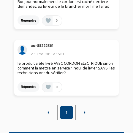
Bonjour normalement le cordon est caché derrière
demandez au livreur de le brancher moi il me l a fait
0
Répondre
laur55222361
Le
13 mai 2018
à
15:01
le produit a été livré AVEC CORDON ELECTRIQUE sinon
comment la mettre en service? Inoui de livrer SANS !les
techniciens ont du vérifier?
0
Répondre
1