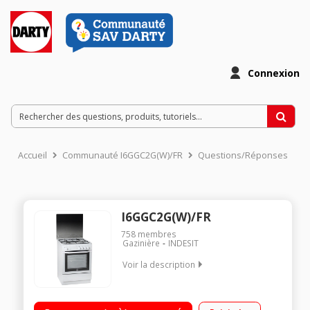
Connexion
Accueil
Communauté I6GGC2G(W)/FR
Questions/Réponses
I6GGC2G(W)/FR
758
membres
Gazinière
INDESIT
Voir la description
Largeur 60 cm - Profondeur 60 cm - Entièrement gaz 4 foyers -
Capacité four 62 l. Four Convection naturelle - Nettoyage