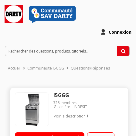
Connexion
Accueil
Communauté I5GGG
Questions/Réponses
I5GGG
326
membres
Gazinière
INDESIT
Voir la description
"Largeur 50 cm - Table de cuisson gaz 4 foyers dont un super
rapide de 3000 W Capacité du four 68 L - Convection naturelle