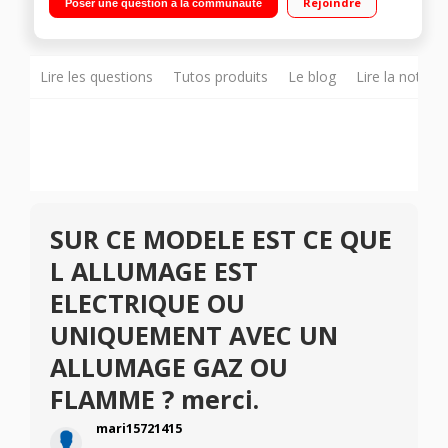
Rejoindre
Poser une question à la communauté
- Nettoyage manuel Système ""Easy Click"" pour nettoyer la
contre-porte plein verre"
Lire les questions
Tutos produits
Le blog
Lire la notice
SUR CE MODELE EST CE QUE
L ALLUMAGE EST
ELECTRIQUE OU
UNIQUEMENT AVEC UN
ALLUMAGE GAZ OU
FLAMME ? merci.
mari15721415