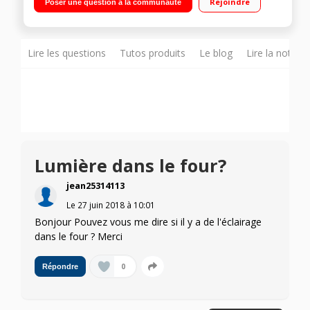
Rejoindre
Poser une question à la communauté
Four cuisson multifonction air brassé avec tournebroche
Lire les questions
Tutos produits
Le blog
Lire la notice
Lumière dans le four?
jean25314113
Le
27 juin 2018
à
10:01
Bonjour Pouvez vous me dire si il y a de l'éclairage
dans le four ? Merci
0
Répondre