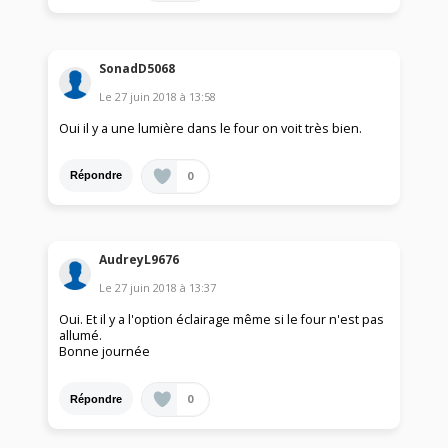
SonadD5068
Le
27 juin 2018
à
13:58
Oui il y a une lumière dans le four on voit très bien.
0
Répondre
AudreyL9676
Le
27 juin 2018
à
13:37
Oui. Et il y a l'option éclairage même si le four n'est pas
allumé.
Bonne journée
0
Répondre