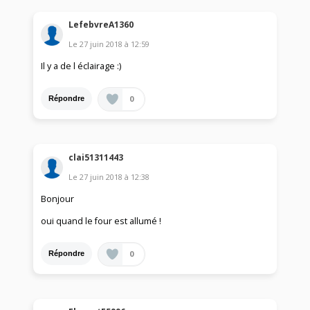
LefebvreA1360
Le
27 juin 2018
à
12:59
Il y a de l éclairage :)
0
Répondre
clai51311443
Le
27 juin 2018
à
12:38
Bonjour
oui quand le four est allumé !
0
Répondre