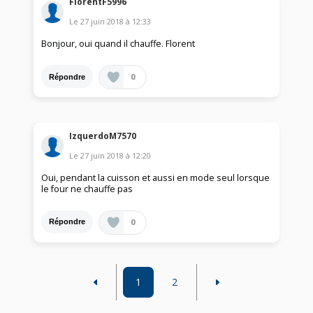
FlorentF5996
Le
27 juin 2018
à
12:33
Bonjour, oui quand il chauffe. Florent
0
Répondre
IzquerdoM7570
Le
27 juin 2018
à
12:20
Oui, pendant la cuisson et aussi en mode seul lorsque
le four ne chauffe pas
0
Répondre
1
2