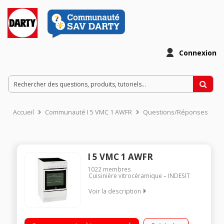
Connexion
Accueil
Communauté I 5 VMC 1 AWFR
Questions/Réponses
I 5 VMC 1 AWFR
1022
membres
Cuisinière vitrocéramique
INDESIT
Voir la description
Largeur 50 cm - Table de cuisson vitrocéramique 4 foyers
jusqu'à 1700 W Capacité du four 57 L - Nettoyage catalyse