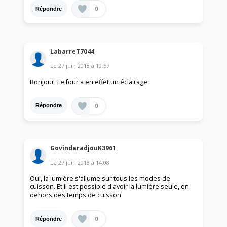
0
Répondre
LabarreT7044
Le
27 juin 2018
à
19:57
Bonjour. Le four a en effet un éclairage.
0
Répondre
GovindaradjouK3961
Le
27 juin 2018
à
14:08
Oui, la lumière s'allume sur tous les modes de
cuisson. Et il est possible d'avoir la lumière seule, en
dehors des temps de cuisson
0
Répondre