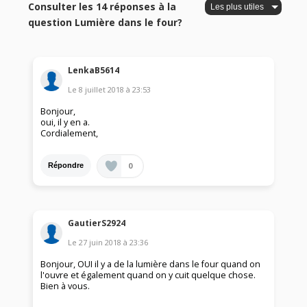
Consulter les 14 réponses à la
question Lumière dans le four?
LenkaB5614
Le
8 juillet 2018
à
23:53
Bonjour,
oui, il y en a.
Cordialement,
0
Répondre
GautierS2924
Le
27 juin 2018
à
23:36
Bonjour, OUI il y a de la lumière dans le four quand on
l'ouvre et également quand on y cuit quelque chose.
Bien à vous.