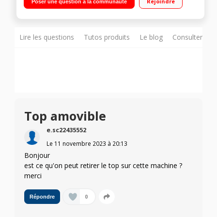
Rejoindre
Poser une question à la communauté
(dont 1 spécial sport)
Lire les questions
Tutos produits
Le blog
Consulter sur
Top amovible
e.sc22435552
Le
11 novembre 2023
à
20:13
Bonjour
est ce qu'on peut retirer le top sur cette machine ?
merci
0
Répondre