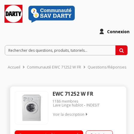
Connexion
Accueil
Communauté EWC 71252 W FR
Questions/Réponses
EWC 71252 W FR
1186
membres
Lave Linge hublot
INDESIT
Voir la description
Capacité 7 kg (tambour 46 L) - Classe A++ Essorage max. 1200
tours/min Départ différé 3 - 6 - 9 - 12 heures 16 programmes