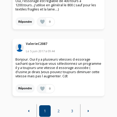
Oui, l'essorage est réglable de 400 tours à
1200.tours...j'utilise en général le 800 ( sauf pour les
textiles fragiles et la laine....)
0
Répondre
ValerieC2087
Le
5 juin 2017
à
09:44
Bonjour. Oui il y a plusieurs vitesses d essorage
sachant que lorsque vous sélectionnez un programme
il y a toujours une vitesse d essorage associée (
d'usine je dirais )vous pouvez toujours diminuer cette
vitesse mais pas l augmenter. Cdt
0
Répondre
1
2
3