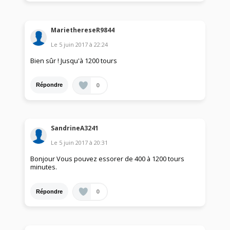
MariethereseR9844
Le
5 juin 2017
à
22:24
Bien sûr ! Jusqu'à 1200 tours
0
Répondre
SandrineA3241
Le
5 juin 2017
à
20:31
Bonjour Vous pouvez essorer de 400 à 1200 tours
minutes.
0
Répondre