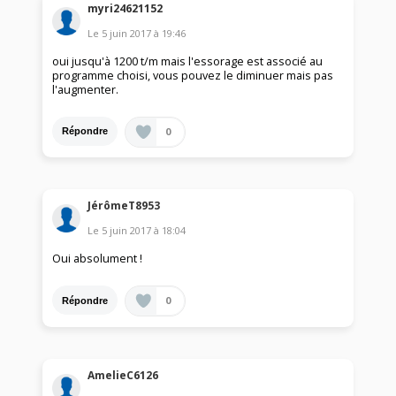
myri24621152
Le
5 juin 2017
à
19:46
oui jusqu'à 1200 t/m mais l'essorage est associé au
programme choisi, vous pouvez le diminuer mais pas
l'augmenter.
0
Répondre
JérômeT8953
Le
5 juin 2017
à
18:04
Oui absolument !
0
Répondre
AmelieC6126