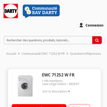
Connexion
Accueil
Communauté EWC 71252 W FR
Questions/Réponses
EWC 71252 W FR
1186
membres
Lave Linge hublot
INDESIT
Voir la description
Capacité 7 kg (tambour 46 L) - Classe A++ Essorage max. 1200
tours/min Départ différé 3 - 6 - 9 - 12 heures 16 programmes