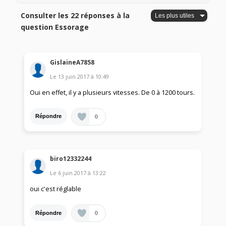
Consulter les 22 réponses à la
question Essorage
GislaineA7858
Le
13 juin 2017
à
10:49
Oui en effet, il y a plusieurs vitesses. De 0 à 1200 tours.
0
Répondre
biro12332244
Le
6 juin 2017
à
13:22
oui c'est réglable
0
Répondre