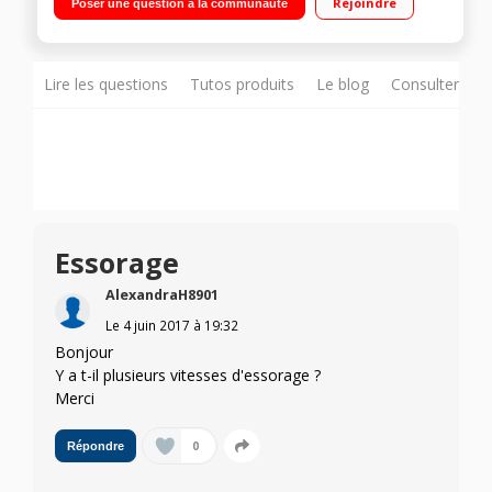
Rejoindre
Poser une question à la communauté
(dont 1 spécial sport)
Lire les questions
Tutos produits
Le blog
Consulter sur
Essorage
AlexandraH8901
Le
4 juin 2017
à
19:32
Bonjour
Y a t-il plusieurs vitesses d'essorage ?
Merci
0
Répondre