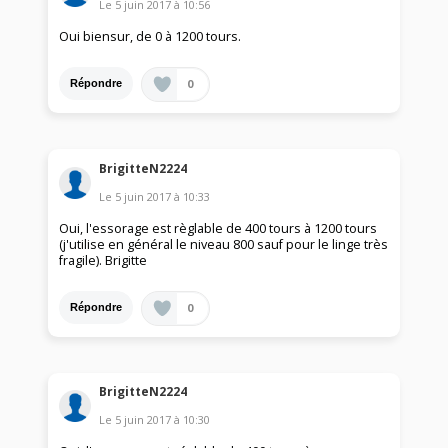
Le
5 juin 2017
à
10:56
Oui biensur, de 0 à 1200 tours.
0
Répondre
BrigitteN2224
Le
5 juin 2017
à
10:33
Oui, l'essorage est règlable de 400 tours à 1200 tours
(j'utilise en général le niveau 800 sauf pour le linge très
fragile). Brigitte
0
Répondre
BrigitteN2224
Le
5 juin 2017
à
10:30