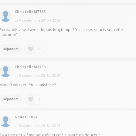
ChristelleM7733
Le
9 septembre 2015
à
22:58
BernardM vous l avez depuis longtemps? Y a t il des soucis sur cette
machine?
0
Répondre
ChristelleM7733
Le
9 septembre 2015
à
22:57
MarieB vous en êtes satisfaite?
0
Répondre
GouetC1824
Le
9 septembre 2015
à
22:23
il y a une deuxième poignée et cela s'ouvre en douceur