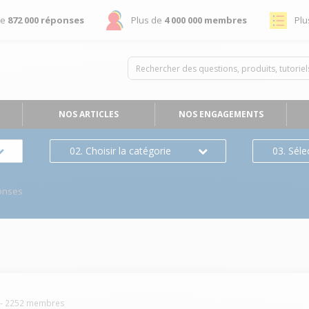
de
872 000 réponses
Plus de
4 000 000 membres
Plu
NOS ARTICLES
NOS ENGAGEMENTS
02. Choisir la catégorie
03. Séle
onses
-
2252
membres