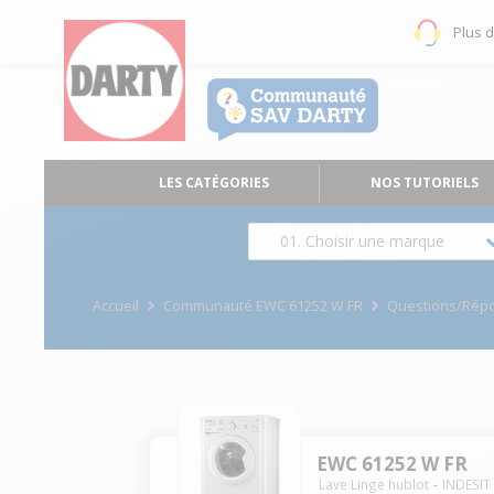
Plus 
LES CATÉGORIES
NOS TUTORIELS
01. Choisir une marque
Accueil
Communauté EWC 61252 W FR
Questions/Rép
EWC 61252 W FR
Lave Linge hublot
INDESIT