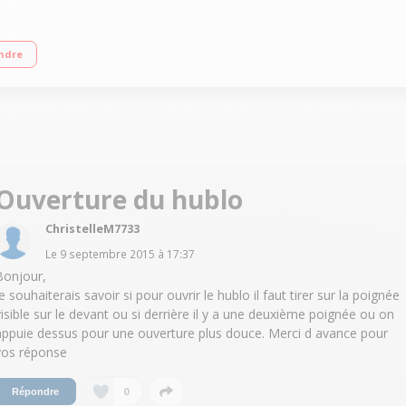
ge variable jusqu'à 1200 tours/min Départ différé 3/6/9/12 heures 16 programm
ndre
Ouverture du hublo
ChristelleM7733
Le
9 septembre 2015
à
17:37
Bonjour,
e souhaiterais savoir si pour ouvrir le hublo il faut tirer sur la poignée
visible sur le devant ou si derrière il y a une deuxième poignée ou on
appuie dessus pour une ouverture plus douce. Merci d avance pour
vos réponse
0
Répondre