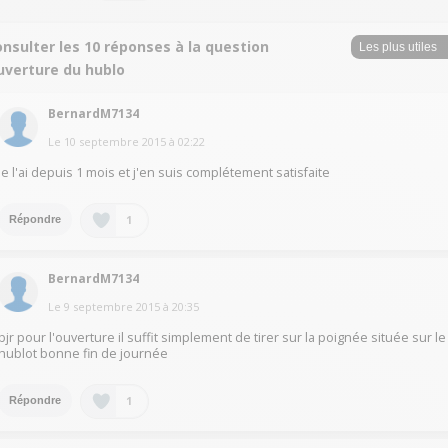
nsulter les 10 réponses à la question
uverture du hublo
BernardM7134
Le
10 septembre 2015
à
02:22
je l'ai depuis 1 mois et j'en suis complétement satisfaite
1
Répondre
BernardM7134
Le
9 septembre 2015
à
20:35
bjr pour l'ouverture il suffit simplement de tirer sur la poignée située sur le
hublot bonne fin de journée
1
Répondre