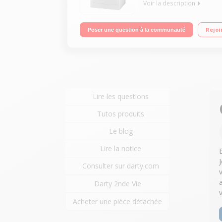
Voir la description
Capacité 6 kg (tambour 52 L) - Classe A++ Essora
Rejoi
Poser une question à la communauté
Lire les questions
Tutos produits
Le blog
Lire la notice
J
Consulter sur darty.com
Darty 2nde Vie
Acheter une pièce détachée