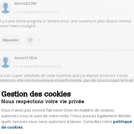
MarieB2268
Le
9 septembre 2015
à
19:11
Il y a une 2ème poignée à l'arrière pour une ouverture plus douce comme
vous l'avez souligné...
1
Répondre
GouetC1824
Le
10 septembre 2015
à
11:25
je suis super satisfaite de cette machine que j'ai depuis environs 1 mois
environs, elle est économique et performante, pas de soucis à part le bruit
à l'essorage mai comme tout les lave linge, cela n’empêche pas de la faire
tourner en heures creuses la nuit en fermant les portes. et le service darty
Gestion des cookies
au top.
Nous respectons votre vie privée
0
Répondre
Vous n'avez pas encore fait votre choix en matière de cookies,
autorisez-vous le suivi de votre visite ? Vous pouvez également décider
quels services vous nous autorisez à lancer. Consultez notre
politique
Axeptio consent
MichelleG3746
de cookies
.