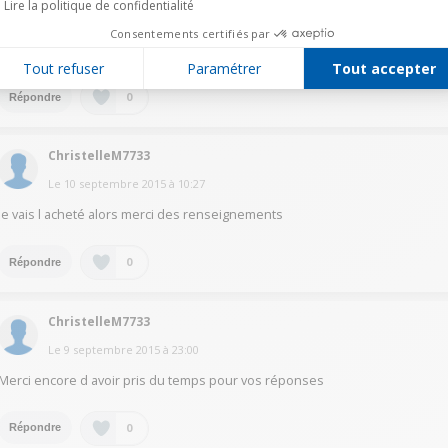
Le
10 septembre 2015
à
10:50
Lire la politique de confidentialité
Ma machine est encastrée je n'ai donc pas d'autre choix que d'utiliser la
Consentements certifiés par
prise en façade……qui fonctionne très bien… bonne journée
Tout refuser
Paramétrer
Tout accepter
0
Répondre
ChristelleM7733
Le
10 septembre 2015
à
10:27
Je vais l acheté alors merci des renseignements
0
Répondre
ChristelleM7733
Le
9 septembre 2015
à
23:00
Merci encore d avoir pris du temps pour vos réponses
0
Répondre