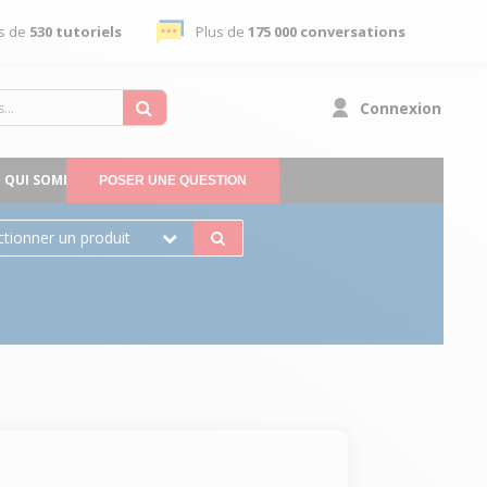
s de
530 tutoriels
Plus de
175 000 conversations
Connexion
QUI SOMMES-NOUS
POSER UNE QUESTION
ctionner un produit