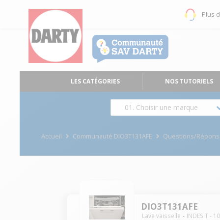
Plus 
LES CATÉGORIES
NOS TUTORIELS
01. Choisir une marque
Accueil
Communauté DIO3T131AFE
Questions/Répons
DIO3T131AFE
Lave vaisselle
INDESIT
-
1