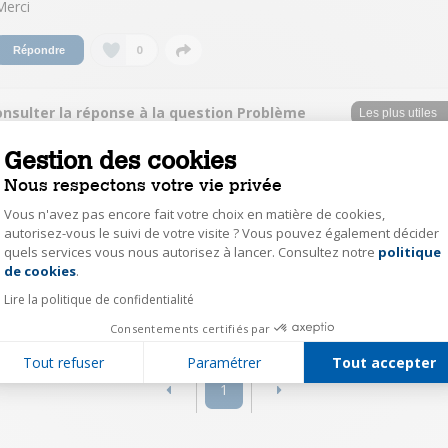
Merci
0
Répondre
onsulter la réponse à la question Problème
cle 3
Gestion des cookies
Cyril Expert Darty
Nous respectons votre vie privée
Le
23 décembre 2022
à
15:26
Vous n'avez pas encore fait votre choix en matière de cookies,
autorisez-vous le suivi de votre visite ? Vous pouvez également décider
Bonjour, Merci de nous avoir fait part de votre question. Etant donné la
quels services vous nous autorisez à lancer. Consultez notre
politique
Axeptio consent
complexité de la réponse, nous vous invitons à directement prendre
contact avec notre service client au 0 978 970 970 (prix d'un appel local).
de cookies
.
Lire la politique de confidentialité
0
Répondre
Consentements certifiés par
Tout refuser
Paramétrer
Tout accepter
1