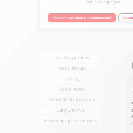
Voir la description
Encastrable - Largeur 60 cm (14 couverts) - 41dB
Rejoi
Poser une question à la communauté
complet en 28mn Moteur induction - Cuve inox - 3e 
Lire les questions
Tutos produits
Le blog
Lire la notice
Consulter sur darty.com
5
Darty 2nde Vie
Acheter une pièce détachée