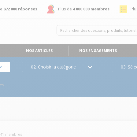
de
872 000 réponses
Plus de
4 000 000 membres
Plu
NOS ARTICLES
NOS ENGAGEMENTS
02. Choisir la catégorie
03. Séle
es
041
membres