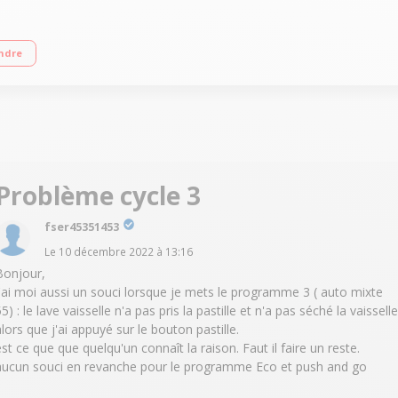
 - Classe énergétique D Consommation d'eau 9.5 L/cycle Programmes Push & Go 
ndre
tiroir dédié aux couverts et ustensiles
Problème cycle 3
fser45351453
Le
10 décembre 2022
à
13:16
Bonjour,
j'ai moi aussi un souci lorsque je mets le programme 3 ( auto mixte
5) : le lave vaisselle n'a pas pris la pastille et n'a pas séché la vaisselle
alors que j'ai appuyé sur le bouton pastille.
est ce que que quelqu'un connaît la raison. Faut il faire un reste.
aucun souci en revanche pour le programme Eco et push and go