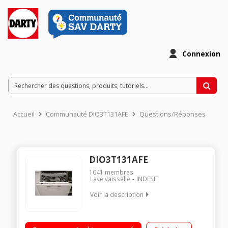
Connexion
Accueil
Communauté DIO3T131AFE
Questions/Réponses
DIO3T131AFE
1041
membres
Lave vaisselle
INDESIT
Voir la description
Encastrable - Largeur 60 cm (14 couverts) - 41dB - Classe
énergétique D Consommation d'eau 9.5 L/cycle Programmes