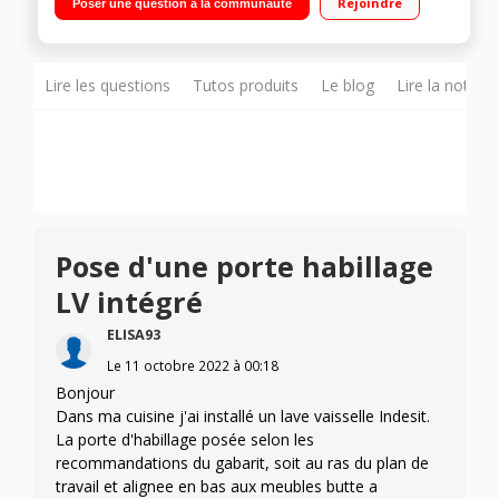
Rejoindre
Poser une question à la communauté
Push & Go accessible en 1 touche - Fast & Clean rapide et
complet en 28mn Moteur induction - Cuve inox - 3e tiroir dédié
aux couverts et ustensiles
Lire les questions
Tutos produits
Le blog
Lire la notice
Pose d'une porte habillage
LV intégré
ELISA93
Le
11 octobre 2022
à
00:18
Bonjour
Dans ma cuisine j'ai installé un lave vaisselle Indesit.
La porte d'habillage posée selon les
recommandations du gabarit, soit au ras du plan de
travail et alignee en bas aux meubles butte a