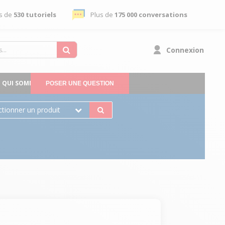
s de
530 tutoriels
Plus de
175 000 conversations
Connexion
QUI SOMMES-NOUS
POSER UNE QUESTION
ctionner un produit