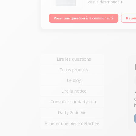
Voir la description
Capacité 7 kg (2 personnes) - Tambour 52 L Essorag
Rejoi
Poser une question à la communauté
Clean
Lire les questions
Tutos produits
Le blog
Lire la notice
Consulter sur darty.com
Darty 2nde Vie
Acheter une pièce détachée