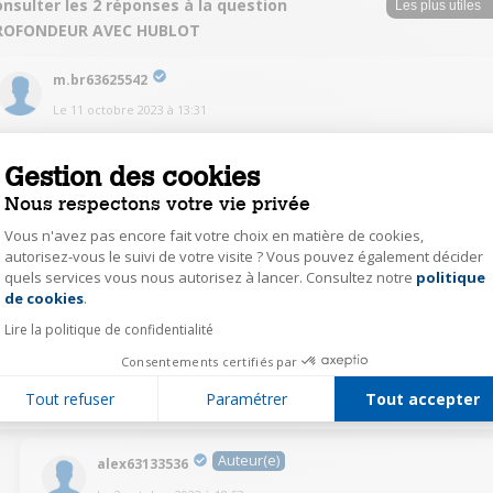
nsulter les 2 réponses à la question
ROFONDEUR AVEC HUBLOT
m.br63625542
Le
11 octobre 2023
à
13:31
Oui vous devez compter 2,5 cm en plus de la profondeur annoncée qui est
de 540
Gestion des cookies
Nous respectons votre vie privée
0
Répondre
Vous n'avez pas encore fait votre choix en matière de cookies,
autorisez-vous le suivi de votre visite ? Vous pouvez également décider
quels services vous nous autorisez à lancer. Consultez notre
politique
Axeptio consent
gilb53313226
de cookies
.
Le
2 octobre 2023
à
15:15
Lire la politique de confidentialité
bonjour profondeur intérieure ? si oui elle fait 27 cm
Consentements certifiés par
0
Tout refuser
Paramétrer
Tout accepter
Répondre
Auteur(e)
alex63133536