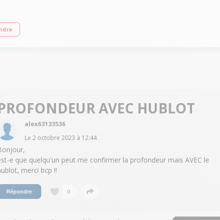
e variable jusqu'à 1400 tours/min - 76 dB L x H x P : 59.5 x 85 x 54 cm Le + :
ndre
PROFONDEUR AVEC HUBLOT
alex63133536
Le
2 octobre 2023
à
12:44
Bonjour,
est-e que quelqu'un peut me confirmer la profondeur mais AVEC le
hublot, merci bcp !!
0
Répondre