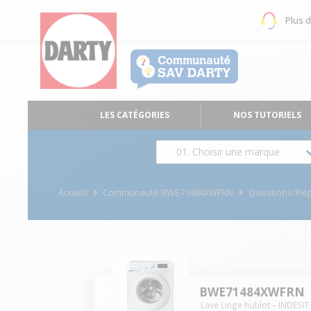
Plus 
LES CATÉGORIES
NOS TUTORIELS
01. Choisir une marque
Accueil
Communauté BWE71484XWFRN
Questions/Ré
BWE71484XWFRN
Lave Linge hublot
INDESIT