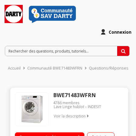
Connexion
Accueil
Communauté BWE71483WFRN
Questions/Réponses
BWE71483WFRN
4786
membres
Lave Linge hublot
INDESIT
Voir la description
Capacité 7kg (tambour 52 L) - Classe énergétique D Essorage
variable jusqu'à 1400 tours/min - 77dB Départ différé de 1 à