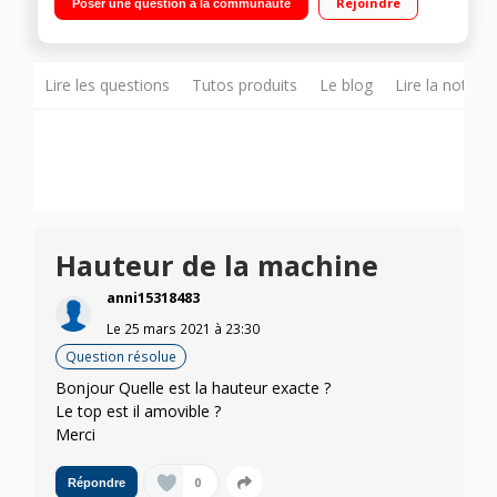
Rejoindre
Poser une question à la communauté
24 heures Système Push & Go - 5 Programmes quotidien
Lire les questions
Tutos produits
Le blog
Lire la notice
Hauteur de la machine
anni15318483
Le
25 mars 2021
à
23:30
Question résolue
Bonjour Quelle est la hauteur exacte ?
Le top est il amovible ?
Merci
0
Répondre