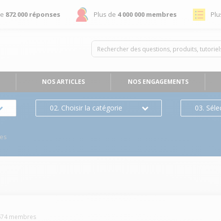
de
872 000 réponses
Plus de
4 000 000 membres
Plu
NOS ARTICLES
NOS ENGAGEMENTS
02. Choisir la catégorie
03. Séle
es
674
membres