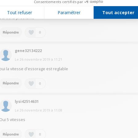
Consentements certifiés par
Le
26 novembre 2019
à
15:03
Tout refuser
Paramétrer
Tout accepter
oui sans problème
0
Répondre
gene32134222
Le
26 novembre 2019
à
11:21
oui la vitesse d'essorage est reglable
0
Répondre
lysi42514631
Le
26 novembre 2019
à
11:08
Oui 5 vitesses
0
Répondre