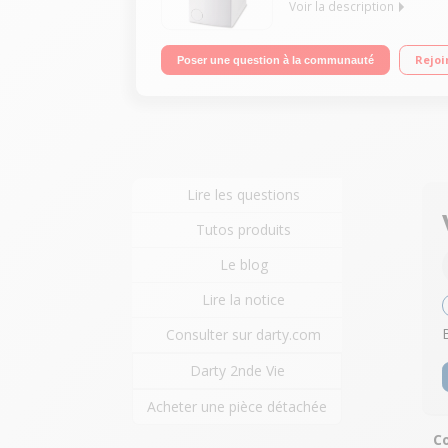
Voir la description
Capacité 5 kg (tambour 42 L) - Classe A++ Essora
Rejoi
Poser une question à la communauté
Lire les questions
Tutos produits
Le blog
Lire la notice
Consulter sur darty.com
Darty 2nde Vie
Acheter une pièce détachée
Co