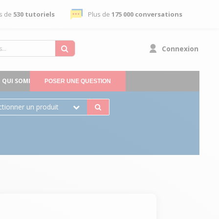
s de
530 tutoriels
Plus de
175 000 conversations
Connexion
QUI SOMMES-NOUS
POSER UNE QUESTION
ctionner un produit