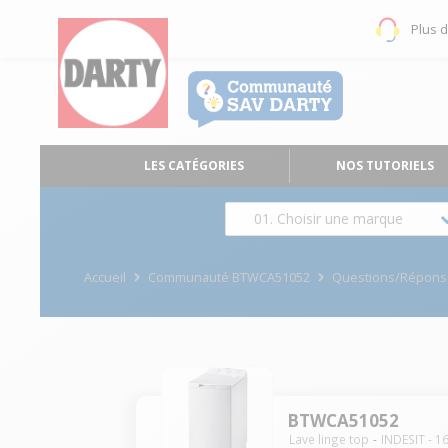
Plus 
LES CATÉGORIES
NOS TUTORIELS
01. Choisir une marque
Accueil
Communauté BTWCA51052
Questions/Répons
BTWCA51052
Lave linge top
INDESIT
-
1