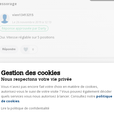
'essorage
vien13413215
Le
26 novembre 2019
à
12:13
Réponse approuvée par Darty
Oui. Vitesse réglable sur 5 positions
0
Répondre
mart21164234
Gestion des cookies
Le
26 novembre 2019
à
11:43
Réponse jugée utile
Nous respectons votre vie privée
Vous n'avez pas encore fait votre choix en matière de cookies,
Bonjour, il existe sept vitesses d'essorage, de 100 à 900.,
autorisez-vous le suivi de votre visite ? Vous pouvez également décider
quels services vous nous autorisez à lancer. Consultez notre
politique
Axeptio consent
0
Répondre
de cookies
.
Lire la politique de confidentialité
s.co14223656