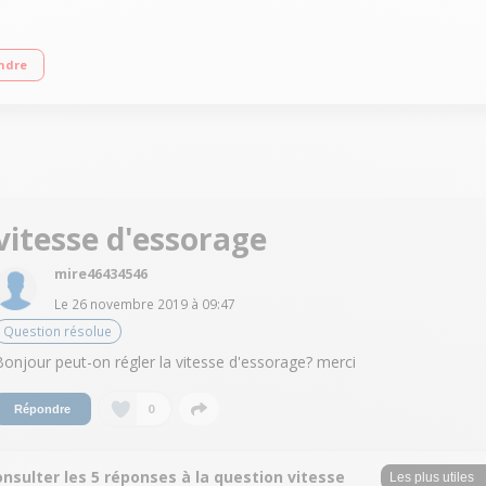
ge jusqu'à 1000 tours/min Départ différé 1-3-6-9-12 heures Turn & Wash - Rapi
ndre
vitesse d'essorage
mire46434546
Le
26 novembre 2019
à
09:47
Question résolue
Bonjour peut-on régler la vitesse d'essorage? merci
0
Répondre
nsulter les 5 réponses à la question vitesse