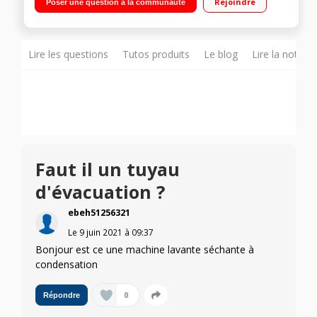
Rejoindre
Poser une question à la communauté
différé 24 heures / Affichage temps restant Option Push & Go
- Programme Anti-odeur - Auto-Clean
Lire les questions
Tutos produits
Le blog
Lire la notice
Faut il un tuyau
d'évacuation ?
ebeh51256321
Le
9 juin 2021
à
09:37
Bonjour est ce une machine lavante séchante à
condensation
0
Répondre