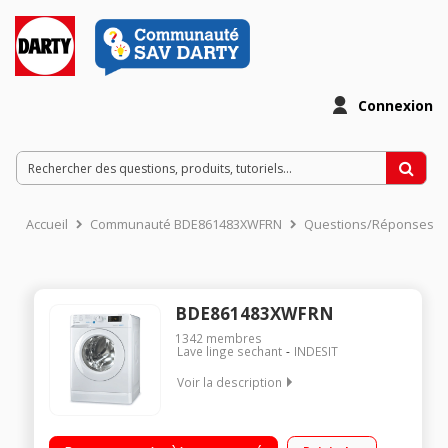
Connexion
Accueil
Communauté BDE861483XWFRN
Questions/Réponses
BDE861483XWFRN
1342
membres
Lave linge sechant
INDESIT
Voir la description
Capacité de lavage 8kg / séchage 6kg - Classe énergétique D
Essorage variable jusqu'à 1400 tours/min - 81dB Départ