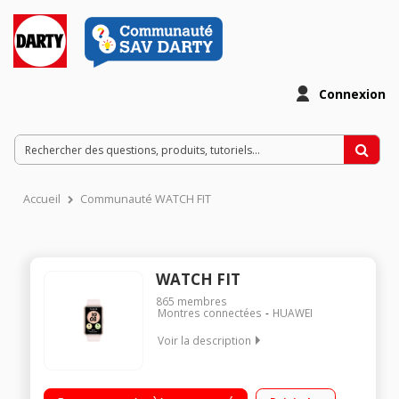
Connexion
Accueil
Communauté WATCH FIT
WATCH FIT
865
membres
Montres connectées
HUAWEI
Voir la description
Design coloré et trendy Jusqu'à 10 jours d'autonomie
Notifications intelligentes Puce GPS intégrée