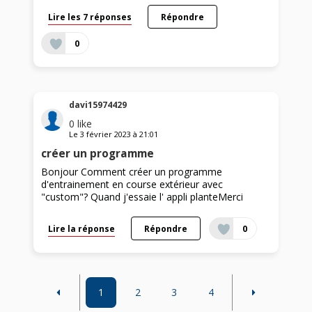
Lire les 7 réponses
Répondre
0
davi15974429
0
like
Le
3 février 2023
à
21:01
créer un programme
Bonjour Comment créer un programme
d'entrainement en course extérieur avec
"custom"? Quand j'essaie l' appli planteMerci
Lire la réponse
Répondre
0
1
2
3
4