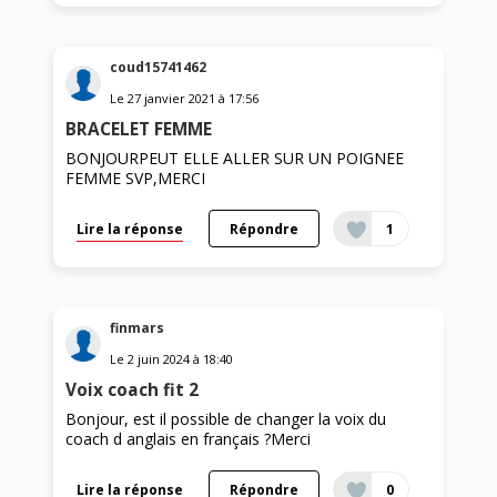
coud15741462
Le
27 janvier 2021
à
17:56
BRACELET FEMME
BONJOURPEUT ELLE ALLER SUR UN POIGNEE
FEMME SVP,MERCI
Lire la réponse
Répondre
1
finmars
Le
2 juin 2024
à
18:40
Voix coach fit 2
Bonjour, est il possible de changer la voix du
coach d anglais en français ?Merci
Lire la réponse
Répondre
0