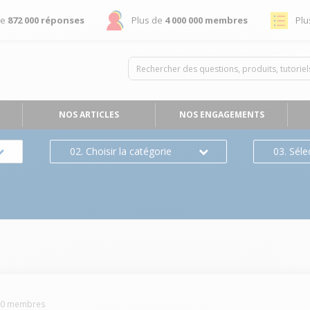
de
872 000 réponses
Plus de
4 000 000 membres
Plu
NOS ARTICLES
NOS ENGAGEMENTS
02. Choisir la catégorie
03. Séle
70
membres