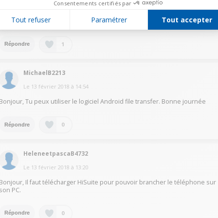
Consentements certifiés par
USB" avec 2 choix "Photos" ou "Fichiers". Appuyez sur "Fichiers". Le PC
doit alors signaler qu'un périphérique USB est connecté. Ensuite vous
Tout refuser
Paramétrer
Tout accepter
pouvez manipuler les fichiers du téléphone à partir du PC.
1
Répondre
MichaelB2213
Le
13 février 2018
à
14:54
Bonjour, Tu peux utiliser le logiciel Android file transfer. Bonne journée
0
Répondre
HeleneetpascaB4732
Le
13 février 2018
à
13:20
Bonjour, Il faut télécharger HiSuite pour pouvoir brancher le téléphone sur
son PC.
0
Répondre