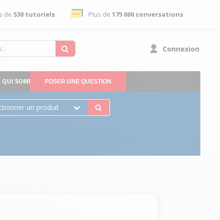
s de
530 tutoriels
Plus de
175 000 conversations
Connexion
QUI SOMMES-NOUS
POSER UNE QUESTION
ctionner un produit