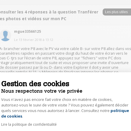
nsulter les 4 réponses à la question Tranférer
es photos et vidéos sur mon PC
mgue33566125
Le
13 février 2018
à
13:12
A- brancher votre P8 avec le PV via votre cable B- sur votre P8 allez dans vo
paramètres rapides en passant votre doigt du haut de votre écran vers le
bas C- tjrs sur l’écran de votre P8, appuyez sur "fichiers" votre PC dois
réagir pratiquement tout de suite et vous proposer une invite d'ouverture
de dossier passez par là ou D- dans votre Explorer il doit y avoir une
nouvelle entrée AL21 -> Mémoire de Stockage interne les photos se
trouvent dans le répertoire DCIM , la musique dans Music ....
Gestion des cookies
Nous respectons votre vie privée
2
Répondre
Vous n'avez pas encore fait votre choix en matière de cookies,
autorisez-vous le suivi de votre visite ? Vous pouvez également décider
PhilippeA2398
quels services vous nous autorisez à lancer. Consultez notre
politique
Axeptio consent
de cookies
.
Le
13 février 2018
à
13:11
Lire la politique de confidentialité
Bonjour, Connectez votre téléphone au PC avec le câble USB. Dans les
notifications de l'appareil va alors s'afficher un icône USB "Connecté via