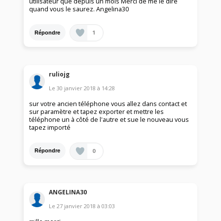
utilisateur que depuis un mois Merci de me le dire
quand vous le saurez. Angelina30
1
Répondre
ruliojg
Le
30 janvier 2018
à
14:28
sur votre ancien téléphone vous allez dans contact et
sur paramètre et tapez exporter et mettre les
téléphone un à côté de l'autre et sue le nouveau vous
tapez importé
0
Répondre
ANGELINA30
Le
27 janvier 2018
à
03:03