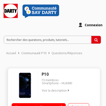
Connexion
Accueil
Communauté P10
Questions/Réponses
P10
73
membres
Smartphone
HUAWEI
Voir la description
Mobile sous Android 7.0 - Nougat - 4G+ Écran tactile 13,2cm
(5,2'') - Full HD 1920 x 1080 pixels Processeur octo-cœur