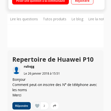
Rejoindre
Poser une question à la communauté
2,4GHz - 64Go de mémoire Appareil photo double objectif 20
+ 12 mégapixels - Vidéo Full HD 1080p
Lire les questions
Tutos produits
Le blog
Lire la notice
Repertoire de Huawei P10
ruliojg
Le
26 janvier 2018
à
15:51
Bonjour
Comment peut-on inscrire des N° de téléphone avec
les noms
Merci
2
Répondre