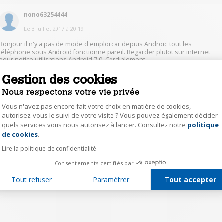
nono63254444
Le
3 juillet 2017
à
20:19
Bonjour il n'y a pas de mode d'emploi car depuis Android tout les
téléphone sous Android fonctionne pareil. Regarder plutot sur internet
pour notice utilisations Android 7.0. Cordialement
Gestion des cookies
0
Répondre
Nous respectons votre vie privée
Vous n'avez pas encore fait votre choix en matière de cookies,
autorisez-vous le suivi de votre visite ? Vous pouvez également décider
1
quels services vous nous autorisez à lancer. Consultez notre
politique
Axeptio consent
de cookies
.
Lire la politique de confidentialité
Consentements certifiés par
Tout refuser
Paramétrer
Tout accepter