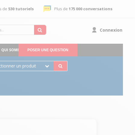
s de
530 tutoriels
Plus de
175 000 conversations
Connexion
QUI SOMMES-NOUS
POSER UNE QUESTION
ctionner un produit