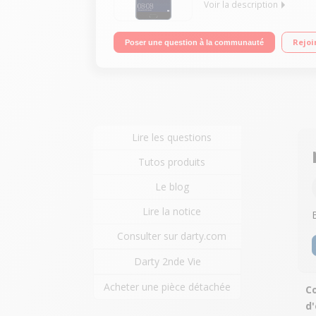
Voir la description
Mobile sous Android 7.0 - Nougat - 4G+ Écran tact
Rejoi
Poser une question à la communauté
12 mégapixels - Vidéo Full HD 1080p
Lire les questions
Tutos produits
Le blog
Lire la notice
Consulter sur darty.com
Darty 2nde Vie
Acheter une pièce détachée
C
d