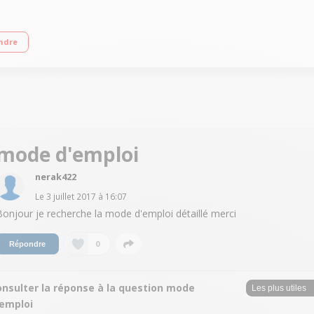
ile 13,2cm (5,2'') - Full HD 1920 x 1080 pixels Processeur octo-cœur 2,4GHz - 
ndre
mode d'emploi
nerak422
Le
3 juillet 2017
à
16:07
Bonjour je recherche la mode d'emploi détaillé merci
0
Répondre
onsulter la réponse à la question mode
'emploi