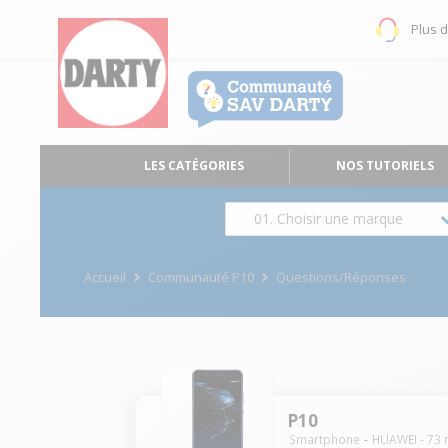
Plus 
LES CATÉGORIES
NOS TUTORIELS
01. Choisir une marque
Accueil
Communauté P10
Questions/Réponses
P10
Smartphone
HUAWEI
-
73