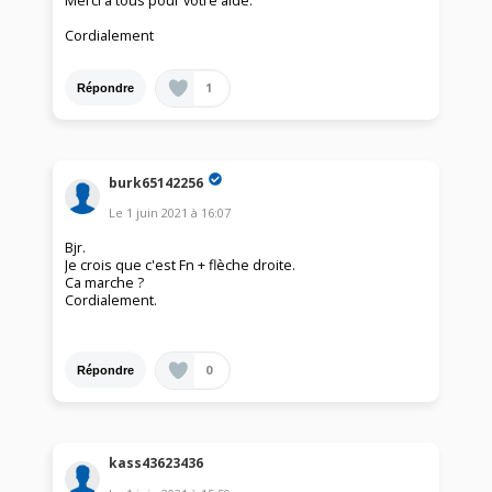
Merci à tous pour votre aide.
Cordialement
1
Répondre
burk65142256
Le
1 juin 2021
à
16:07
Bjr.
Je crois que c'est Fn + flèche droite.
Ca marche ?
Cordialement.
0
Répondre
kass43623436