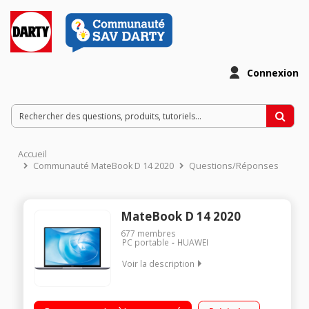
Connexion
Accueil
Communauté MateBook D 14 2020
Questions/Réponses
MateBook D 14 2020
677
membres
PC portable
HUAWEI
Voir la description
Ecran 14 pouces IPS Huawei FullView 2K (2160 x 1440 pixels)
Processeur Intel® Core™ i5-10210U RAM 8 Go - 512 Go SSD -