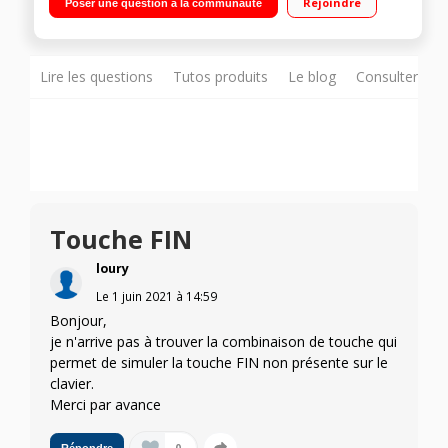
Rejoindre
Poser une question à la communauté
Interactions multi-écrans Windows 10 - HDMI - Wi-Fi 802.11 ac -
Bluetooth 5.0 - Capteurs d'empreintes
Lire les questions
Tutos produits
Le blog
Consulter sur
Touche FIN
loury
Le
1 juin 2021
à
14:59
Bonjour,
je n'arrive pas à trouver la combinaison de touche qui
permet de simuler la touche FIN non présente sur le
clavier.
Merci par avance