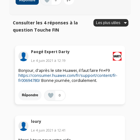
0
Répondre
Consulter les 4 réponses à la
question Touche FIN
Paogé Expert Darty
Le
4 juin 2021
à
12:19
Bonjour, d'après le site Huawei, il faut faire Fn+F9
https://consumer.huawei.com/fr/support/content/fr-
fr00694780/
Bonne journée, cordialement.
0
Répondre
loury
Le
4 juin 2021
à
12:41