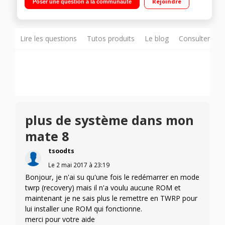
Rejoindre
Poser une question à la communauté
2,3GHz - 32Go de mémoire Photo 16 mégapixels - Vidéo Full
HD 1080p
Lire les questions
Tutos produits
Le blog
Consulter sur
plus de système dans mon
mate 8
tsoodts
Le
2 mai 2017
à
23:19
Bonjour, je n'ai su qu'une fois le redémarrer en mode
twrp (recovery) mais il n'a voulu aucune ROM et
maintenant je ne sais plus le remettre en TWRP pour
lui installer une ROM qui fonctionne.
merci pour votre aide