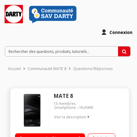
Connexion
Accueil
Communauté MATE 8
Questions/Réponses
MATE 8
15
membres
Smartphone
HUAWEI
Voir la description
Mobile sous OS Android 6.0 - Marshmallow - 4G Écran tactile
6" (15,2cm) - Full HD 1920x1080 pixels Processeur Octo-coeur