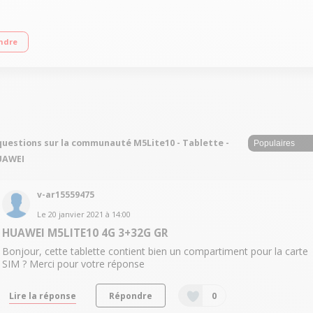
UAWEI Kirin 659 Octo-core RAM 3 Go - Capacité de stockage 32 Go extensible vi
ndre
questions sur la communauté M5Lite10 - Tablette -
UAWEI
v-ar15559475
Le
20 janvier 2021
à
14:00
HUAWEI M5LITE10 4G 3+32G GR
Bonjour, cette tablette contient bien un compartiment pour la carte
SIM ? Merci pour votre réponse
Lire la réponse
Répondre
0