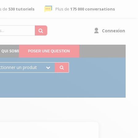
s de
530 tutoriels
Plus de
175 000 conversations
Connexion
QUI SOMMES-NOUS
POSER UNE QUESTION
ctionner un produit