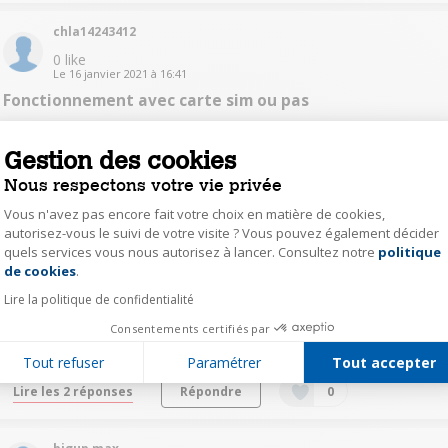
chla14243412
0
like
Le
16 janvier 2021
à
16:41
Fonctionnement avec carte sim ou pas
BonjourCette tablette fonctionne avec une carte sim ou pas ?Merci
Gestion des cookies
Lire les 2 réponses
Répondre
0
Nous respectons votre vie privée
Vous n'avez pas encore fait votre choix en matière de cookies,
seba15461392
autorisez-vous le suivi de votre visite ? Vous pouvez également décider
quels services vous nous autorisez à lancer. Consultez notre
politique
Axeptio consent
Le
7 décembre 2019
à
23:23
de cookies
.
Peut-on servir pour Internet
Lire la politique de confidentialité
Bonjour, Peut-on se servir de la tablette tactile avec une carte SIM
3G 4G pour accéder à Internet avec la tablette ou alors utiliser un
Consentements certifiés par
câble USB pour un partage de données?Merci
Tout refuser
Paramétrer
Tout accepter
Lire les 2 réponses
Répondre
0