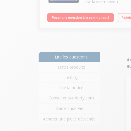
Voir la description
"Ecran capacitif 10,1"" - Version 4G Processeur H
Rejoi
Poser une question à la communauté
Lire les questions
4 
H
Tutos produits
Le blog
Lire la notice
Consulter sur darty.com
Darty 2nde Vie
Acheter une pièce détachée