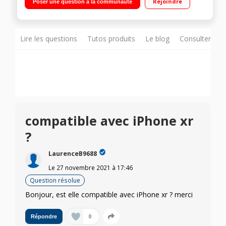
Rejoindre
Poser une question à la communauté
de Fréquence Cardiaque, Capteur de Luminosité, Capteur de
Pression d'air, Baromètre, Altimètre Compatibilité : Android
4.4 ou supérieur - iOS 9.0 ou supérieur 7 jours avec un usage
standard
Lire les questions
Tutos produits
Le blog
Consulter sur
compatible avec iPhone xr
?
LaurenceB9688
Le
27 novembre 2021
à
17:46
Question résolue
Bonjour, est elle compatible avec iPhone xr ? merci
0
Répondre