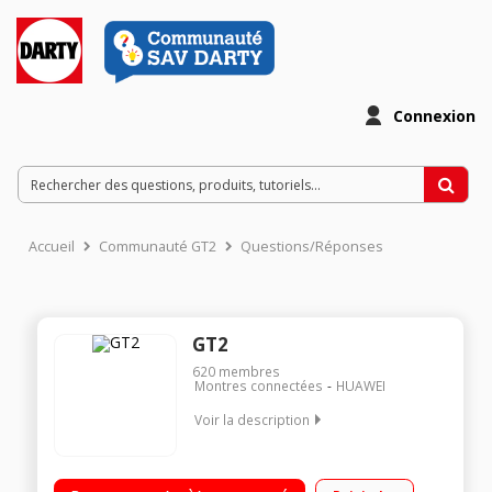
Connexion
Accueil
Communauté GT2
Questions/Réponses
GT2
620
membres
Montres connectées
HUAWEI
Voir la description
Ecran tactile AMOLED, 1,2 pouces AMOLED 390 x 390 HD
Accéléromètre, Gyroscope, Capteur Géomagnétique, Capteur