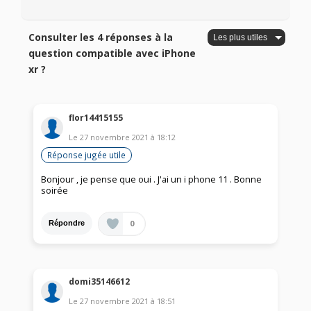
Consulter les 4 réponses à la
question compatible avec iPhone
xr ?
flor14415155
Le
27 novembre 2021
à
18:12
Réponse jugée utile
Bonjour , je pense que oui . J'ai un i phone 11 . Bonne
soirée
0
Répondre
domi35146612
Le
27 novembre 2021
à
18:51