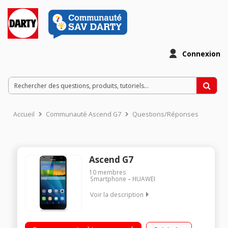
Connexion
Accueil
Communauté Ascend G7
Questions/Réponses
Ascend G7
10
membres
Smartphone
HUAWEI
Voir la description
Smartphone sous Android 4.4 KitKat - Compatible 4G / Ecran
tactile 12.7 cm (5") - HD 1280x720 pixels / Processeur Quad-