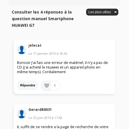
Consulter les 4 réponses à la
question manuel Smartphone
HUAWEI G7
jelecat
Le
11 janvier 2015
à
18:36
Bonsoir J'ai fais une erreur de matériel, il n'y a pas de
CD (j'ai acheté le Huawei et un appareil photo en
même temps). Cordialement
1
Répondre
GerardB8031
Le
22 juin 2015
à
17:42
IL suffit de se rendre a la page de recherche de votre