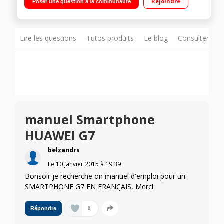
Rejoindre
Poser une question à la communauté
Core 1,2GHz - Mémoire interne 16Go - RAM 2Go / Appareil
photo 13 mégapixels
Lire les questions
Tutos produits
Le blog
Consulter sur
manuel Smartphone
HUAWEI G7
belzandrs
Le
10 janvier 2015
à
19:39
Bonsoir je recherche on manuel d'emploi pour un
SMARTPHONE G7 EN FRANÇAIS, Merci
0
Répondre