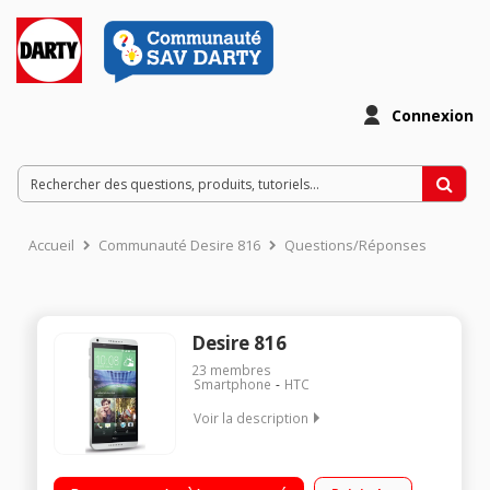
Connexion
Accueil
Communauté Desire 816
Questions/Réponses
Desire 816
23
membres
Smartphone
HTC
Voir la description
Mobile sous OS Android avec HTC Sense - 4G / Ecran tactile
5,5'' (13,9 cm) - HD 1280 x 720 pixels / Processeur quadri-