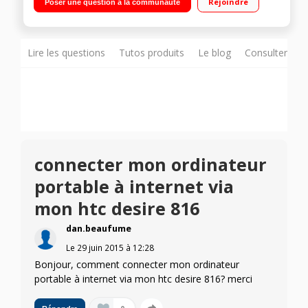
Rejoindre
Poser une question à la communauté
cÂœur 1,6GHz - 8Go de mémoire / Appareil photo 13
mégapixels - Vidéo Full HD 1080p
Lire les questions
Tutos produits
Le blog
Consulter sur
connecter mon ordinateur
portable à internet via
mon htc desire 816
dan.beaufume
Le
29 juin 2015
à
12:28
Bonjour, comment connecter mon ordinateur
portable à internet via mon htc desire 816? merci