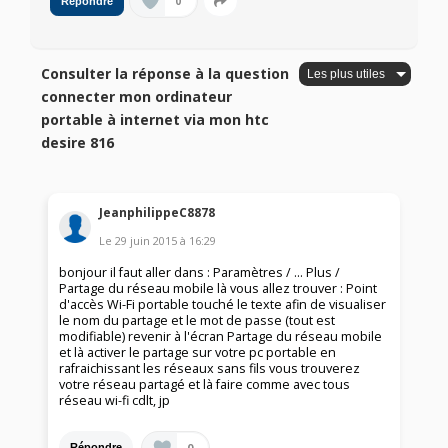
0
Répondre
Consulter la réponse à la question
connecter mon ordinateur
portable à internet via mon htc
desire 816
JeanphilippeC8878
Le
29 juin 2015
à
16:29
bonjour il faut aller dans : Paramètres / ... Plus /
Partage du réseau mobile là vous allez trouver : Point
d'accès Wi-Fi portable touché le texte afin de visualiser
le nom du partage et le mot de passe (tout est
modifiable) revenir à l'écran Partage du réseau mobile
et là activer le partage sur votre pc portable en
rafraichissant les réseaux sans fils vous trouverez
votre réseau partagé et là faire comme avec tous
réseau wi-fi cdlt, jp
0
Répondre