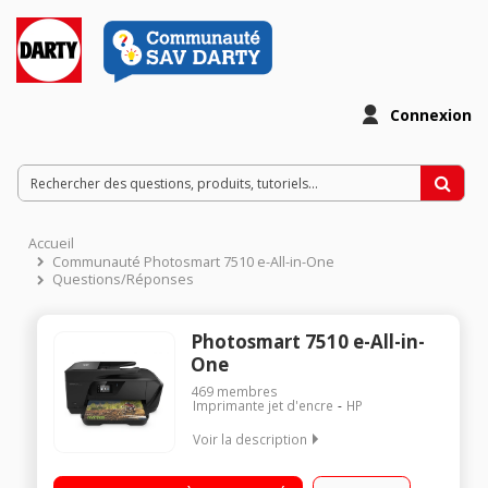
Connexion
Accueil
Communauté Photosmart 7510 e-All-in-One
Questions/Réponses
Photosmart 7510 e-All-in-
One
469
membres
Imprimante jet d'encre
HP
Voir la description
Imprimante jet d'encre multifonction (imprime, scanne, copie,
faxe) Ecran tactile de 6,73 cm (2,65 pouces) - Imprime jusqu'au