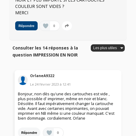
COULEUR SONT VIDES ?
MERCI
0
Répondre
Consulter les 14 réponses à la
question IMPRESSION EN NOIR
OrlaneA9322
Le
24 février 2023
à
12:41
Bonjour, non dès qu'une des cartouches est vide ,
plus possible d' imprimer, même en noir et blanc.
Désolée. Il faut impérativement changer la cartouche
vide. Avant avec certaines imprimantes, on pouvait
imprimer en NB même si une couleur manquait. C'est
bien dommage. cordialement. Orlane
0
Répondre