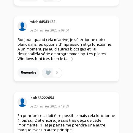
mich44543122
Le
24 février 2023
à
09:54
Bonjour, quand cela m'arrive, je sélectionne noir et
blanc dans les options d'impression et ça fonctionne.
A un moment, j'ai eu d'autres blocages et j'ai
desinstalléla série de programmes hp. Les pilotes
Windows font très bien le taf -:)
0
Répondre
isab63222654
Le
23 février 2023
à
19:39
En principe cela doit être possible mais cela fonctionne
1 fois sur 2 et encore. je suis très déçu de cette
imprimante HP et je pense me prendre une autre
marque avec un autre principe.