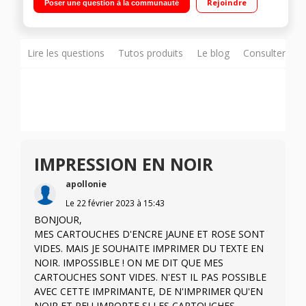
Rejoindre
Poser une question à la communauté
A3 Wifi, Ethernet, USB, impression depuis Smartphones /
tablettes Impressions de photos et documents de qualité
professionnelle
Lire les questions
Tutos produits
Le blog
Consulter sur
IMPRESSION EN NOIR
apollonie
Le
22 février 2023
à
15:43
BONJOUR,
MES CARTOUCHES D'ENCRE JAUNE ET ROSE SONT
VIDES. MAIS JE SOUHAITE IMPRIMER DU TEXTE EN
NOIR. IMPOSSIBLE ! ON ME DIT QUE MES
CARTOUCHES SONT VIDES. N'EST IL PAS POSSIBLE
AVEC CETTE IMPRIMANTE, DE N'IMPRIMER QU'EN
NOIR ET PEU IMPORTE SI LES CARTOUCHES