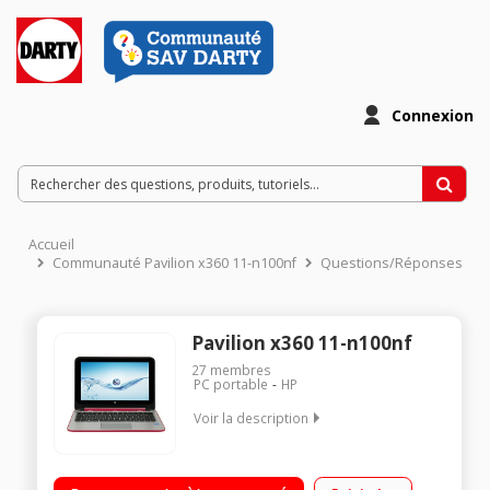
Connexion
Accueil
Communauté Pavilion x360 11-n100nf
Questions/Réponses
Pavilion x360 11-n100nf
27
membres
PC portable
HP
Voir la description
Ecran LED tactile 11,6" HD, 1366 x 768 pixels Processeur Intel®
Pentium® N3540 à 2,16 GHz RAM 4 Go - 750 Go de disque dur