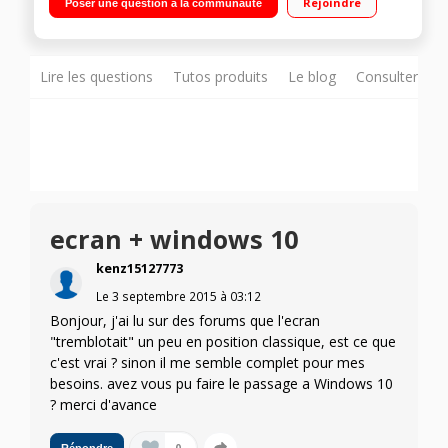
Rejoindre
Poser une question à la communauté
SATA Carte graphique Intel HD - HDMI - USB 3.0
Lire les questions
Tutos produits
Le blog
Consulter sur
ecran + windows 10
kenz15127773
Le
3 septembre 2015
à
03:12
Bonjour, j'ai lu sur des forums que l'ecran
"tremblotait" un peu en position classique, est ce que
c'est vrai ? sinon il me semble complet pour mes
besoins. avez vous pu faire le passage a Windows 10
? merci d'avance