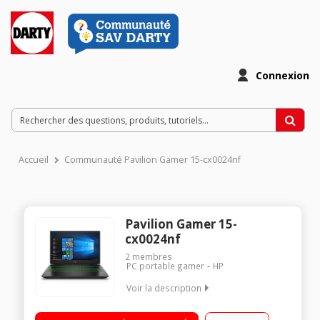
Connexion
Accueil
Communauté Pavilion Gamer 15-cx0024nf
Pavilion Gamer 15-
cx0024nf
2
membres
PC portable gamer
HP
Voir la description
"Ecran 15.6"" Full HD Processeur Intel® Core™ i7-8750H 8 Go
RAM - 1 To SATA - Carte NVIDIA® GeForce® GTX 1060