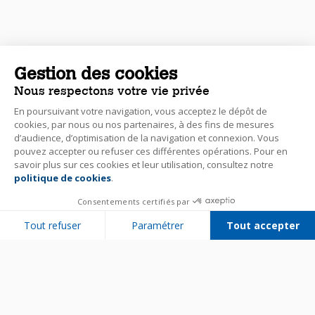
Gestion des cookies
Nous respectons votre vie privée
En poursuivant votre navigation, vous acceptez le dépôt de
cookies, par nous ou nos partenaires, à des fins de mesures
d’audience, d’optimisation de la navigation et connexion. Vous
pouvez accepter ou refuser ces différentes opérations. Pour en
savoir plus sur ces cookies et leur utilisation, consultez notre
politique de cookies
.
Consentements certifiés par
Tout refuser
Paramétrer
Tout accepter
Plateforme de Gestion du Consentement : Personnalisez vos Options
Axeptio consent
Notre plateforme vous permet d'adapter et de gérer vos paramètres de 