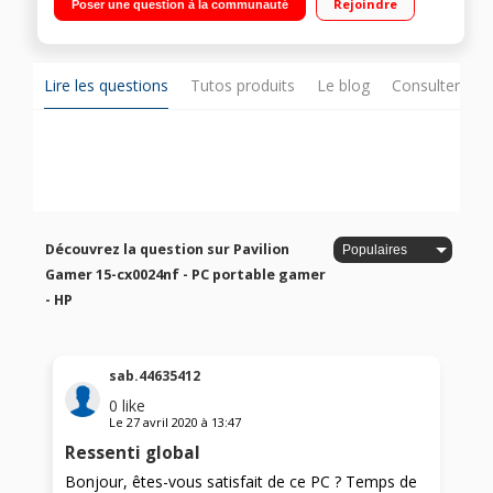
Rejoindre
Poser une question à la communauté
Windows 10 - Bluetooth® 4.2 - HDMI - USB 3.0"
Lire les questions
Tutos produits
Le blog
Consulter sur
Découvrez la question sur Pavilion
Gamer 15-cx0024nf - PC portable gamer
- HP
sab.44635412
0
like
Le
27 avril 2020
à
13:47
Ressenti global
Bonjour, êtes-vous satisfait de ce PC ? Temps de