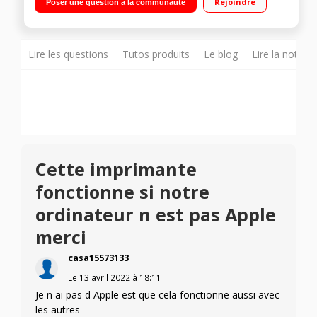
Rejoindre
Poser une question à la communauté
multifonction laser la plus compacte au monde dans sa
catégorie Impression et numérisation mobiles faciles
avecl'application HP Smart
Lire les questions
Tutos produits
Le blog
Lire la notice
Cette imprimante
fonctionne si notre
ordinateur n est pas Apple
merci
casa15573133
Le
13 avril 2022
à
18:11
Je n ai pas d Apple est que cela fonctionne aussi avec
les autres