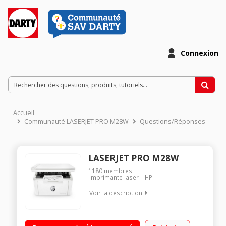
Connexion
Accueil
Communauté LASERJET PRO M28W
Questions/Réponses
LASERJET PRO M28W
1180
membres
Imprimante laser
HP
Voir la description
3en1 Impression mobile en Wi-Fi Direct, Google Cloud Print,
certification Mopria et Apple AirPrint L'imprimante