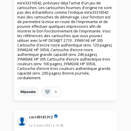
mire33316542, prévoyez déjà l'achat d'un jeu de
cartouches. Les cartouches fournies d'origine ne sont
pas des échantillons comme l'indique mire33316542
mais des cartouches de démarrage. Leur fonction est
de permettre la mise en route de l'imprimante et de
pouvoir effectuer quelques impressions afin de
montrer le bon fonctionnement de l'imprimante. Voici
les références des cartouches que vous pouvez
utiliser avec la HP DESKJET 2710 : 3YM61AE HP 305
Cartouche d'encre noire authentique (env. 120 pages),
3YM62AE HP 305XL Cartouche d’encre noire
authentique grande capacité (env. 240 pages),
3YM60AE HP 305 Cartouche d’encre authentique trois
couleurs (env. 100 pages), 3YM63AE HP 305XL
Cartouche d’encre trois couleurs authentique grande
capacité (env. 200 pages). Bonne journée,
cordialement.
0
Répondre
cori45161312
Le
2 mars 2021
à
13:58