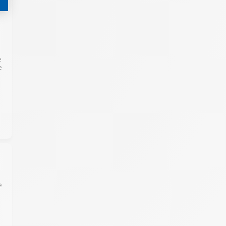
e
e
e