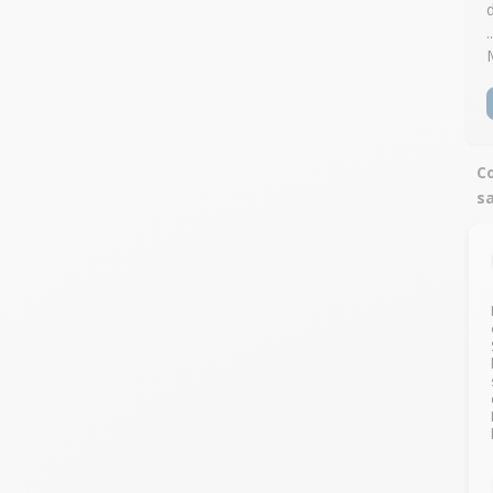
.
Co
s