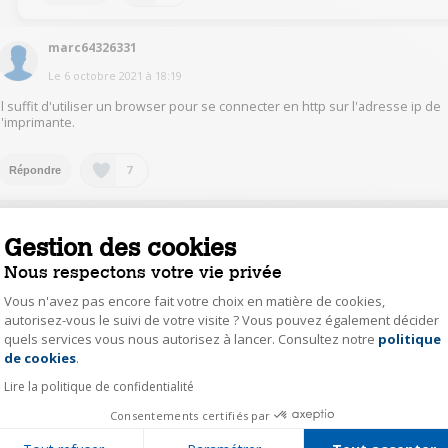
marc64326331
Le
6 octobre 2021
à
18:19
Il suffit d'utiliser un browser pour se connecter en http sur l'adresse ip de
l'imprimante.
7
Répondre
mich46146325
Gestion des cookies
Le
7 octobre 2021
à
00:43
Nous respectons votre vie privée
Pour ma part l'imprimante fonctionne en wifi, elle est juste branché sur
Vous n'avez pas encore fait votre choix en matière de cookies,
secteur. Pour le scan je plug une clé USB sur l'imprimante, et je scan vers
autorisez-vous le suivi de votre visite ? Vous pouvez également décider
celle-ci, on peu choisir vers l'ordi ou la clé USB.
En espérant avoir répondu à votre question.
quels services vous nous autorisez à lancer. Consultez notre
politique
Axeptio consent
de cookies
.
0
Répondre
Lire la politique de confidentialité
Consentements certifiés par
mich46146325