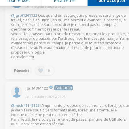
Tout refuser
Paramétrer
Tout accepter
Le
11 octobre 2021
à
03:20
@jgr.61361122
Oui, quand on est toujours pressé et surchargé de
travail, c'est la solution usb qui me permet d'avancer. je branche, je
scan, je rebranche sur mon ordi et je ne perd pas de temps à
chercher comment passer par le réseau.
sinon il faut passer par un pro du réseau qui connait les protocole, j
vais essayer de passer par l'ordi pour voir le message. mais je n'aim
vraiment pas perdre du temps. Je pense que tous ses protocole
réseaux devrait être automatique , il est facile pour le fabricant de
proposer un logiciel.
Cordialement
0
Répondre
Auteur(e)
jgr.61361122
Le
10 octobre 2021
à
22:23
@mich46146325
L'imprimante propose de scanner vers l'ordi, ce qu
je veux faire sous divers formats mais, après une attente, elle
indique qu'elle ne peut executer la tâche.
Par ailleurs, Je ne vois pas l'intérêt de passer par une clé USB alors
que l'installation est en réseau