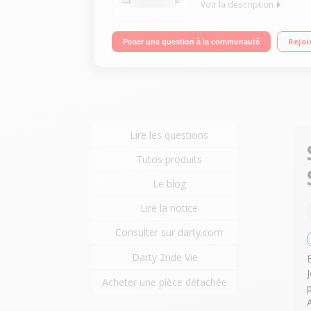
Voir la description
L’impression recto verso automatique, les vitess
Rejoi
Poser une question à la communauté
documents de 35 feuilles gère les documents jusq
sélections du bout du doigt sur l’écran tactile co
Lire les questions
Tutos produits
Le blog
Lire la notice
Consulter sur darty.com
Darty 2nde Vie
Acheter une pièce détachée