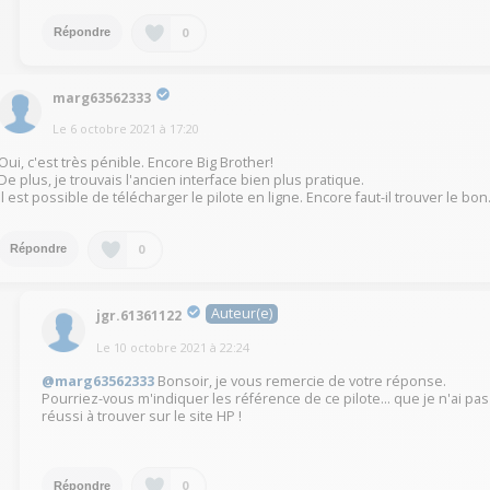
0
Répondre
marg63562333
Le
6 octobre 2021
à
17:20
Oui, c'est très pénible. Encore Big Brother!
De plus, je trouvais l'ancien interface bien plus pratique.
Il est possible de télécharger le pilote en ligne. Encore faut-il trouver le bon
0
Répondre
Auteur(e)
jgr.61361122
Le
10 octobre 2021
à
22:24
@marg63562333
Bonsoir, je vous remercie de votre réponse.
Pourriez-vous m'indiquer les référence de ce pilote... que je n'ai pas
réussi à trouver sur le site HP !
0
Répondre