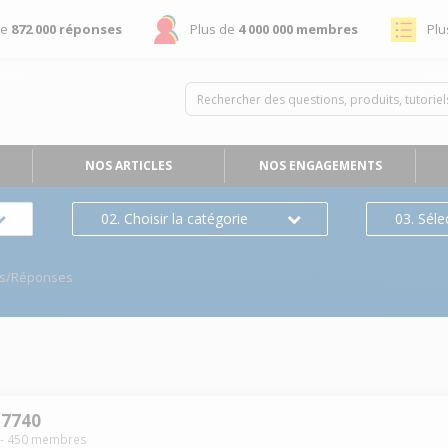
de
872 000 réponses
Plus de
4 000 000 membres
Plu
NOS ARTICLES
NOS ENGAGEMENTS
02. Choisir la catégorie
03. Séle
ns/Réponses
 7740
-
450
membres