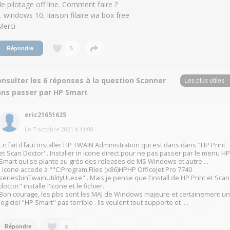
de pilotage off line. Comment faire ?
.. windows 10, liaison filaire via box free
Merci
5
Répondre
nsulter les 6 réponses à la question Scanner
ans passer par HP Smart
eric21651625
Le
7 octobre 2021
à
11:08
En fait il faut installer HP TWAIN Administration qui est dans dans "HP Print
et Scan Doctor". Installer in icone direct pour ne pas passer par le menu H
Smart qui se plante au grés des releases de MS Windows et autre ...
l icone accede à ""C:Program Files (x86)HPHP OfficeJet Pro 7740
seriesbinTwainUtilityUI.exe" . Mais je pense que l'install de HP Print et Scan
doctor" installe l'icone et le fichier.
Bon courage, les pbs sont les MAJ de Windows majeure et certainement u
logiciel "HP Smart" pas terrible . Ils veulent tout supporte et ....
8
Répondre