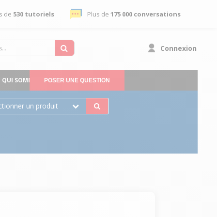
s de
530 tutoriels
Plus de
175 000 conversations
Connexion
QUI SOMMES-NOUS
POSER UNE QUESTION
ctionner un produit