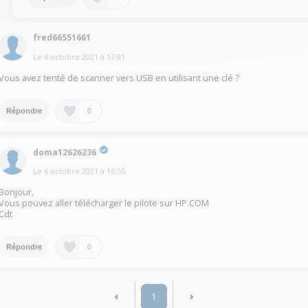
fred66551661
Le
6 octobre 2021
à
17:01
Vous avez tenté de scanner vers USB en utilisant une clé ?
0
Répondre
doma12626236
Le
6 octobre 2021
à
16:55
Bonjour,
Vous pouvez aller télécharger le pilote sur HP.COM
Cdt
0
Répondre
1