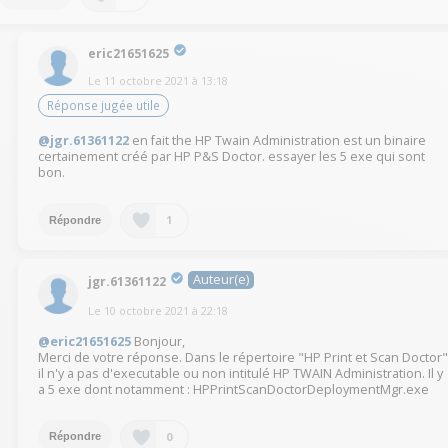
eric21651625
Le
11 octobre 2021
à
13:18
Réponse jugée utile
@jgr.61361122
en fait the HP Twain Administration est un binaire
certainement créé par HP P&S Doctor. essayer les 5 exe qui sont
bon.
1
Répondre
Auteur(e)
jgr.61361122
Le
10 octobre 2021
à
22:18
@eric21651625
Bonjour,
Merci de votre réponse. Dans le répertoire "HP Print et Scan Doctor"
il n'y a pas d'executable ou non intitulé HP TWAIN Administration. Il y
a 5 exe dont notamment : HPPrintScanDoctorDeploymentMgr.exe
0
Répondre