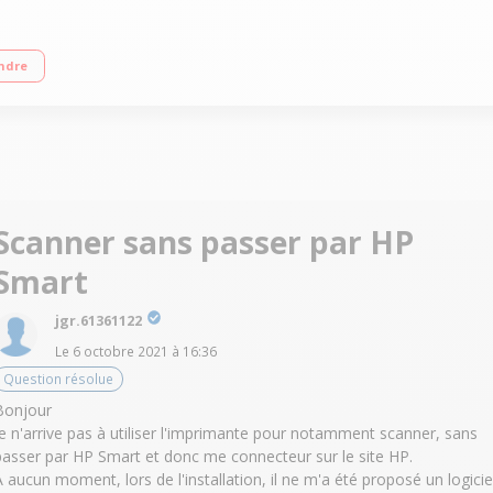
es d’impression élevées et un chargeur automatique de documents facilitent 
ndre
u’au format 21,6 x 35,6 cm et vous permet de terminer rapidement vos travau
uleur de style smartphone Augmentez votre capacité de papier à 500 feuilles gr
Scanner sans passer par HP
Smart
jgr.61361122
Le
6 octobre 2021
à
16:36
Question résolue
Bonjour
Je n'arrive pas à utiliser l'imprimante pour notamment scanner, sans
passer par HP Smart et donc me connecteur sur le site HP.
A aucun moment, lors de l'installation, il ne m'a été proposé un logicie