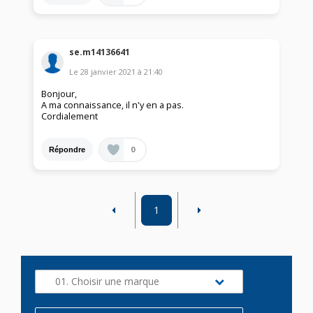
se.m14136641
Le
28 janvier 2021
à
21:40
Bonjour,
A ma connaissance, il n'y en a pas.
Cordialement
0
Répondre
1
01. Choisir une marque