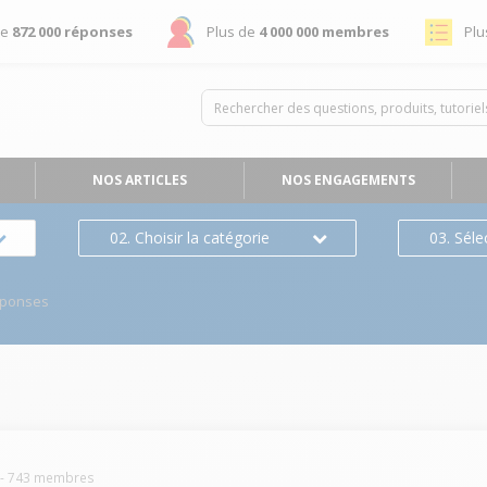
de
872 000 réponses
Plus de
4 000 000 membres
Plu
NOS ARTICLES
NOS ENGAGEMENTS
02. Choisir la catégorie
03. Séle
éponses
-
743
membres