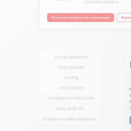
Voir la description
Le choix idéal pour la création Avec le forfait HP I
Rejoi
Poser une question à la communauté
imprimez, numérisez depuis votre smartphone et t
Lire les questions
Tutos produits
Le blog
Lire la notice
Consulter sur darty.com
l
Darty 2nde Vie
Acheter une pièce détachée