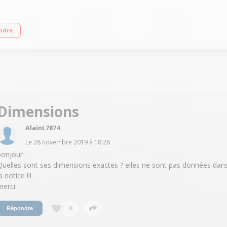
nstant Ink, faites vous livrer votre encre chez vous, sans avoir à y penser. Sans
ndre
ablette. Recycler vos cartouches 303 avec le programme HP Planet Partners
Dimensions
AlainL7874
Le
28 novembre 2019
à
18:26
bonjour
Quelles sont ses dimensions exactes ? elles ne sont pas données dan
a notice !!!
merci
0
Répondre