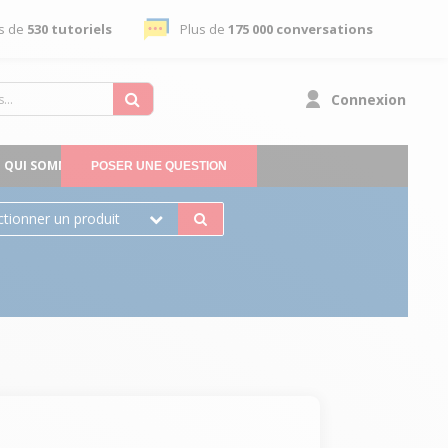
s de
530 tutoriels
Plus de
175 000 conversations
Connexion
QUI SOMMES-NOUS
POSER UNE QUESTION
ctionner un produit