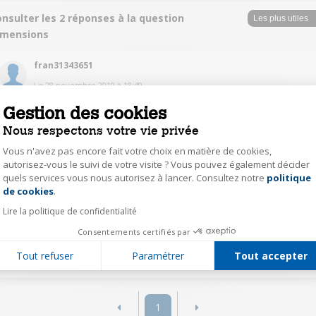
nsulter les 2 réponses à la question
imensions
fran31343651
Le
28 novembre 2019
à
18:49
Bonsoir, 46x41cm (magasin papier en position) pour une hauteur de 16cm.
Gestion des cookies
Nous respectons votre vie privée
0
Répondre
Vous n'avez pas encore fait votre choix en matière de cookies,
autorisez-vous le suivi de votre visite ? Vous pouvez également décider
quels services vous nous autorisez à lancer. Consultez notre
politique
Axeptio consent
step43632264
de cookies
.
Le
28 novembre 2019
à
18:45
Lire la politique de confidentialité
Dimensions du produit16,1 x 41 x 45,4 centimètres. Poids 7kg
Consentements certifiés par
Tout refuser
Paramétrer
Tout accepter
0
Répondre
1