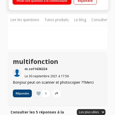
Rejoindre
Poser une question à la communauté
Souris et imprimante sans fil HP incluses"
Lire les questions
Tutos produits
Le blog
Consulter sur
multifonction
m.so11636224
Le
30 septembre 2021
à
17:56
Bonjour peut-on scanner et photocopier ??Merci
0
Répondre
Consulter les 5 réponses à la