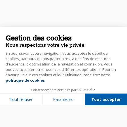
Gestion des cookies
Nous respectons votre vie privée
En poursuivant votre navigation, vous acceptez le dépôt de
cookies, par nous ou nos partenaires, à des fins de mesures
d’audience, d’optimisation de la navigation et connexion. Vous
pouvez accepter ou refuser ces différentes opérations. Pour en
savoir plus sur ces cookies et leur utilisation, consultez notre
politique de cookies
.
Consentements certifiés par
Tout refuser
Paramétrer
Tout accepter
Plateforme de Gestion du Consentement : Personnalisez vos Options
Axeptio consent
Notre plateforme vous permet d'adapter et de gérer vos paramètres de 