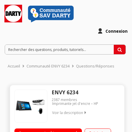
Connexion
Accueil
Communauté ENVY 6234
Questions/Réponses
ENVY 6234
2387
membres
Imprimante jet d'encre
HP
Voir la description
"Ecran tactile WLED 13.3"" Full HD Processeur AMD Ryzen 3-
3300U RAM 8 Go - 128 Go SSD Windows 10 - Webcam HD -