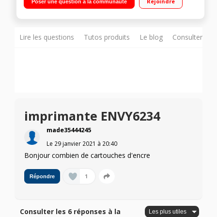
Rejoindre
Poser une question à la communauté
Souris et imprimante sans fil HP incluses"
Lire les questions
Tutos produits
Le blog
Consulter sur
imprimante ENVY6234
made35444245
Le
29 janvier 2021
à
20:40
Bonjour combien de cartouches d'encre
1
Répondre
Consulter les 6 réponses à la