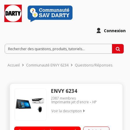
Connexion
Accueil
Communauté ENVY 6234
Questions/Réponses
ENVY 6234
2387
membres
Imprimante jet d'encre
HP
Voir la description
"Ecran tactile WLED 13.3"" Full HD Processeur AMD Ryzen 3-
3300U RAM 8 Go - 128 Go SSD Windows 10 - Webcam HD -