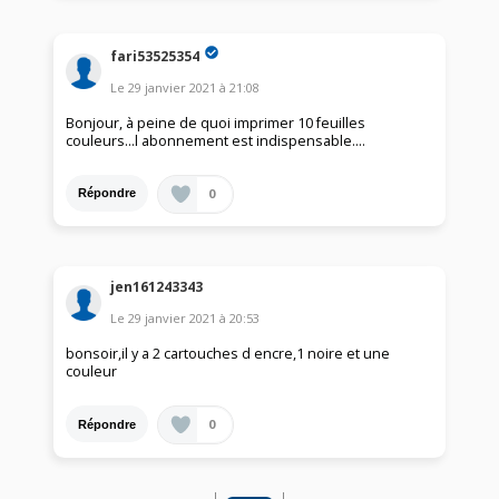
fari53525354
Le
29 janvier 2021
à
21:08
Bonjour, à peine de quoi imprimer 10 feuilles
couleurs...l abonnement est indispensable....
0
Répondre
jen161243343
Le
29 janvier 2021
à
20:53
bonsoir,il y a 2 cartouches d encre,1 noire et une
couleur
0
Répondre