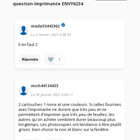
question imprimante ENVY6234
mada53442362
Le
2 février 2021
à
08:47
il en faut 2
1
Répondre
mich44134433
Le
30 janvier 2021
à
04:17
2 cartouches 1 noire et une couleurs. Si celles fournies
avec l'imprimante ne durent que très peu et ne
permettent d'imprimer que très peu de feuilles, les
autres qu'on achète semblent durer beaucoup plus
longtemps. Les photocopies ont tendance à être plutôt
grises, bien choisir le noir et blanc sur la fenêtre.