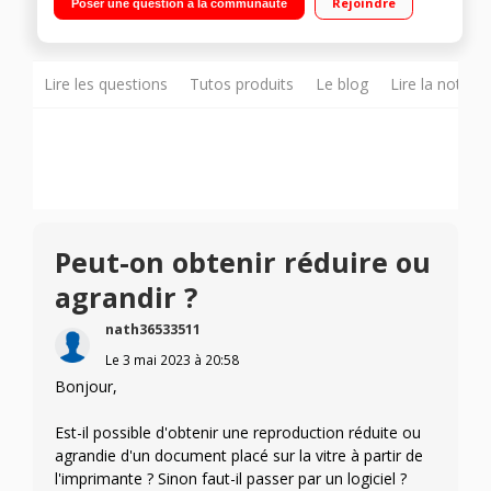
Rejoindre
Poser une question à la communauté
transparence sur n’importe quel périphérique Le Wi-Fi® auto-
réparateur détecte et résout automatiquement les problèmes
de connectivité pour aider à réduire les interruptions
Connectez-vous avec Bluetooth® et imprimez vos documents
en un instant depuis votre smartphone ou votre tablette, la
Lire les questions
Tutos produits
Le blog
Lire la notice
configuration est simple Accédez à vos fichiers et imprimez-
les sur votre réseau sans fil
Peut-on obtenir réduire ou
agrandir ?
nath36533511
Le
3 mai 2023
à
20:58
Bonjour,
Est-il possible d'obtenir une reproduction réduite ou
agrandie d'un document placé sur la vitre à partir de
l'imprimante ? Sinon faut-il passer par un logiciel ?