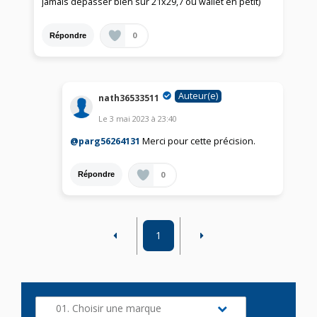
jamais dépasser bien sûr 21x29,7 ou wallet en petit)
0
Répondre
Auteur(e)
nath36533511
Le
3 mai 2023
à
23:40
@parg56264131
Merci pour cette précision.
0
Répondre
1
01. Choisir une marque