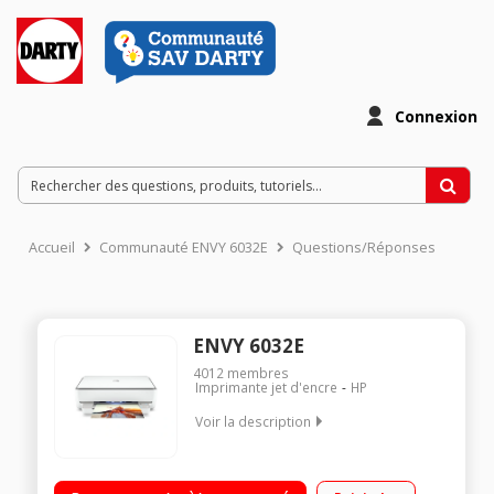
Connexion
Accueil
Communauté ENVY 6032E
Questions/Réponses
ENVY 6032E
4012
membres
Imprimante jet d'encre
HP
Voir la description
Démarrez rapidement avec une configuration simple qui vous
guide à chaque étape pour vous connecter en toute