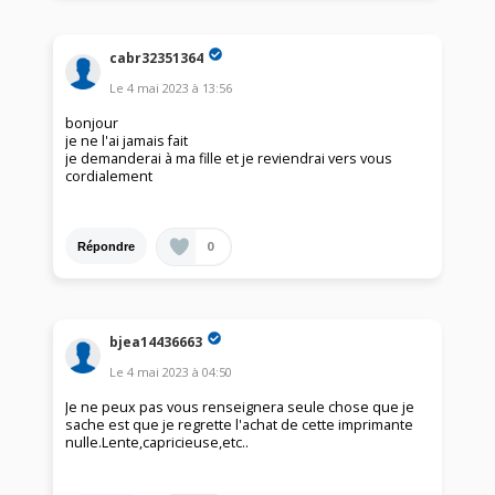
cabr32351364
Le
4 mai 2023
à
13:56
bonjour
je ne l'ai jamais fait
je demanderai à ma fille et je reviendrai vers vous
cordialement
0
Répondre
bjea14436663
Le
4 mai 2023
à
04:50
Je ne peux pas vous renseignera seule chose que je
sache est que je regrette l'achat de cette imprimante
nulle.Lente,capricieuse,etc..