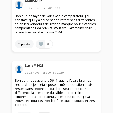
AlainS6632
Le
27 novembre 2016
à
09:36
Bonjour, essayez de voir avec le comparateur. J'ai
constaté qu'il y a souvent des références différentes
selon les vendeurs de grande marque pour éviter les
comparaisons de prix ("si vous trouvez moins cher ....).
Je suis très satisfait de ma 6544.
0
Répondre
LucieM8021
Le
26 novembre 2016
à
20:59
Bonjour, nous avons la 5644, quand j'avais fait mes
recherches je m'étais posé la même question, mais
restés sans réponses, ou alors seulement comme
différence la présence du câble ou non reliant
l'imprimante à l'ordinateur... c'est tout ce que j'avais
trouvé, en tout cas avec la nôtre, aucun soucis et très
content.