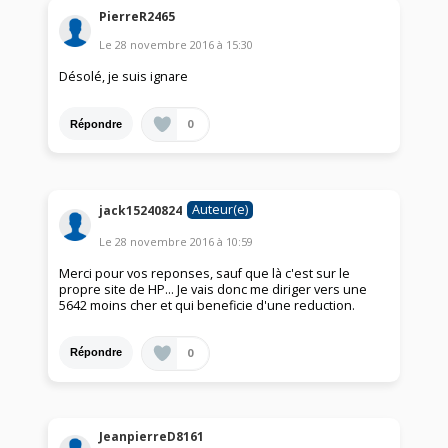
PierreR2465
Le
28 novembre 2016
à
15:30
Désolé, je suis ignare
0
Répondre
Auteur(e)
jack15240824
Le
28 novembre 2016
à
10:59
Merci pour vos reponses, sauf que là c'est sur le
propre site de HP... Je vais donc me diriger vers une
5642 moins cher et qui beneficie d'une reduction.
0
Répondre
JeanpierreD8161