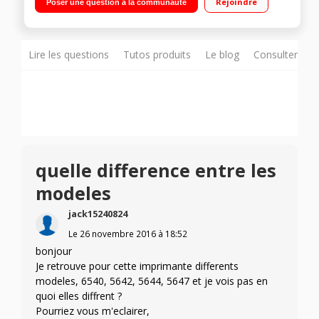
Rejoindre
Poser une question à la communauté
Optimisez vos capacités de travail et restez productif même
en déplacement grâce à l'impression mobile Connectivité WiFi
Direct - Tiroir Photo
Lire les questions
Tutos produits
Le blog
Consulter sur
quelle difference entre les
modeles
jack15240824
Le
26 novembre 2016
à
18:52
bonjour
Je retrouve pour cette imprimante differents
modeles, 6540, 5642, 5644, 5647 et je vois pas en
quoi elles diffrent ?
Pourriez vous m'eclairer,