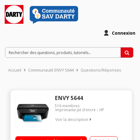
Connexion
Accueil
Communauté ENVY 5644
Questions/Réponses
ENVY 5644
516
membres
Imprimante jet d'encre
HP
Voir la description
Imprimez des documents de qualité professionnelle Profitez
de vitesses d'impression et de numérisation rapides