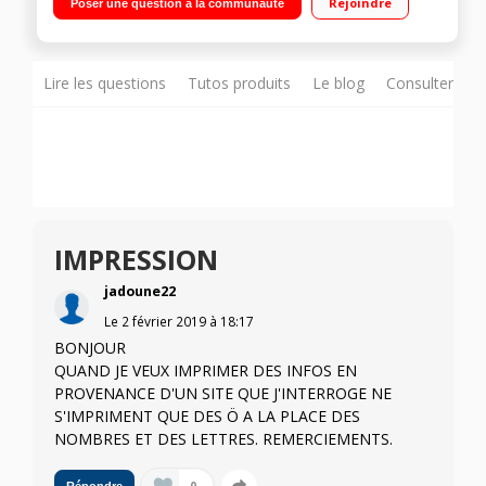
Rejoindre
Poser une question à la communauté
capacités de travail et restez productif même en déplacement
grâce à l'impression mobile Connectivité WiFi Direct - Tiroir
Photo
Lire les questions
Tutos produits
Le blog
Consulter sur
IMPRESSION
jadoune22
Le
2 février 2019
à
18:17
BONJOUR
QUAND JE VEUX IMPRIMER DES INFOS EN
PROVENANCE D'UN SITE QUE J'INTERROGE NE
S'IMPRIMENT QUE DES Ö A LA PLACE DES
NOMBRES ET DES LETTRES. REMERCIEMENTS.