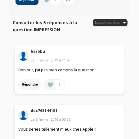
0
Répondre
Consulter les 5 réponses à la
question IMPRESSION
barbbu
Le
3 février 2019
à
11:47
Bonjour, j'ai pas bien compris la question !
1
Répondre
ddc765144151
Le
5 février 2019
à
03:36
Vous seriez tellement mieux chez Apple :)