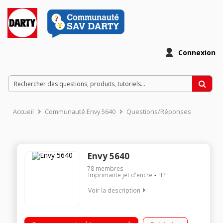
Connexion
Accueil
Communauté Envy 5640
Questions/Réponses
Envy 5640
78
membres
Imprimante jet d'encre
HP
Voir la description
Imprimez des documents de qualité professionnelle Vitesse
d'impression 12 ppm (noir)/8 ppm (couleur) Optimisez vos