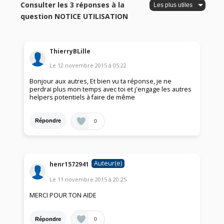
Consulter les 3 réponses à la
question NOTICE UTILISATION
ThierryBLille
Le
12 novembre 2015
à
05:22
Bonjour aux autres, Et bien vu ta réponse, je ne
perdrai plus mon temps avec toi et j'engage les autres
helpers potentiels à faire de même
0
Répondre
Auteur(e)
henr1572941
Le
11 novembre 2015
à
20:25
MERCI POUR TON AIDE
0
Répondre