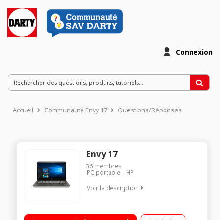
Connexion
Accueil
Communauté Envy 17
Questions/Réponses
Envy 17
36
membres
PC portable
HP
Voir la description
Natif Windows 10 - Ecran LED 17,3" Full HD, 1920 x 1080 pixels
Processeur Intel® CoreT i7-6700HQ à 2,6 GHz RAM 12 Go - 2