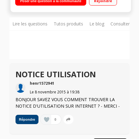
Rejoindre
Poser une question à la communauté
To de disque dur SATA Carte graphique Nvidia GeForce GTX
950M 4 Go dédiés - HDMI - USB 3.0
Lire les questions
Tutos produits
Le blog
Consulter sur
NOTICE UTILISATION
henr1572941
Le
8 novembre 2015
à
19:38
BONJOUR SAVEZ VOUS COMMENT TROUVER LA
NOTICE D'UTILISATION SUR INTERNET ? - MERCI -
0
Répondre