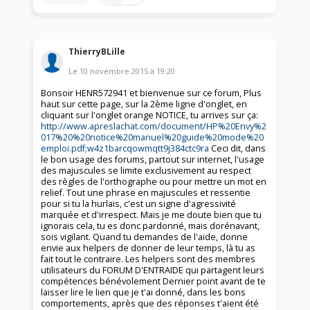
ThierryBLille
Le
10 novembre 2015
à
19:20
Bonsoir HENR572941 et bienvenue sur ce forum, Plus
haut sur cette page, sur la 2ème ligne d'onglet, en
cliquant sur l'onglet orange NOTICE, tu arrives sur ça:
http://www.apreslachat.com/document/HP%20Envy%2
017%20%20notice%20manuel%20guide%20mode%20
emploi.pdf;w4z1barcqowmqtt9j384ctc9ra
Ceci dit, dans
le bon usage des forums, partout sur internet, l'usage
des majuscules se limite exclusivement au respect
des règles de l'orthographe ou pour mettre un mot en
relief. Tout une phrase en majuscules et ressentie
pour si tu la hurlais, c'est un signe d'agressivité
marquée et d'irrespect. Mais je me doute bien que tu
ignorais cela, tu es donc pardonné, mais dorénavant,
sois vigilant. Quand tu demandes de l'aide, donne
envie aux helpers de donner de leur temps, là tu as
fait tout le contraire. Les helpers sont des membres
utilisateurs du FORUM D'ENTRAIDE qui partagent leurs
compétences bénévolement Dernier point avant de te
laisser lire le lien que je t'ai donné, dans les bons
comportements, après que des réponses t'aient été