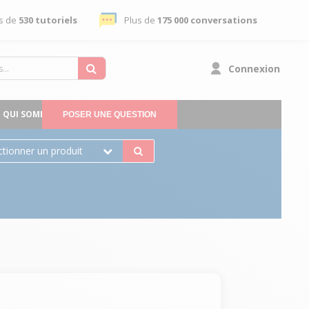
s de
530 tutoriels
Plus de
175 000 conversations
Connexion
QUI SOMMES-NOUS
POSER UNE QUESTION
ctionner un produit