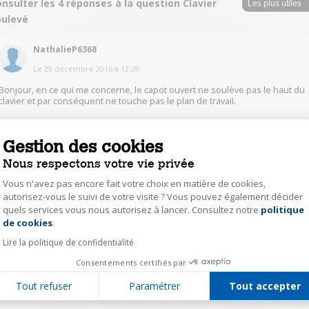
nsulter les 4 réponses à la question Clavier
oulevé
NathalieP6368
Le
29 décembre 2016
à
12:28
Bonjour, en ce qui me concerne, le capot ouvert ne soulève pas le haut du
clavier et par conséquent ne touche pas le plan de travail.
0
Répondre
Gestion des cookies
Nous respectons votre vie privée
FranckG2657
Vous n'avez pas encore fait votre choix en matière de cookies,
Le
28 décembre 2016
à
19:46
autorisez-vous le suivi de votre visite ? Vous pouvez également décider
quels services vous nous autorisez à lancer. Consultez notre
politique
Axeptio consent
Je ne suis pas certain d'avoir bien compris la question ! Mais même ouvert
de cookies
.
au maximum, le capot ne touche pas le plan de travail sur lequel le PC est
posé. Il reste 2 ou 3 mm d'écart environ. Aucune rayure sur le bas du capot
Lire la politique de confidentialité
depuis 1 an.
Consentements certifiés par
0
Répondre
Tout refuser
Paramétrer
Tout accepter