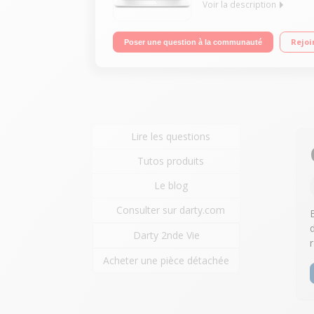
Voir la description
Ecran LED tactile 15,6" 4K Processeur Intel® Cor
Rejoi
Poser une question à la communauté
USB 3.0 - Bluetooth 4.1
Lire les questions
Tutos produits
Le blog
Consulter sur darty.com
Darty 2nde Vie
Acheter une pièce détachée