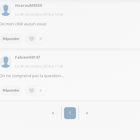
HoarauM9559
Le
28 décembre 2016
à
12:42
De mon côté aucun souci
0
Répondre
FabienH9147
Le
28 décembre 2016
à
11:48
On ne comprend pas la question...
0
Répondre
1