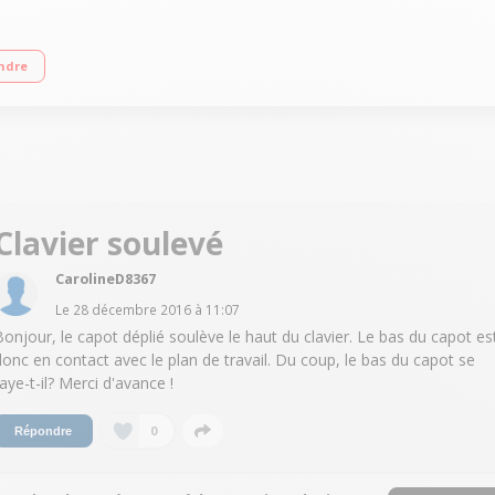
eT i7-6500U 1 To SATA + 256 Go SSD - RAM 16 Go - Carte graphique Intel HD 52
ndre
Clavier soulevé
CarolineD8367
Le
28 décembre 2016
à
11:07
Bonjour, le capot déplié soulève le haut du clavier. Le bas du capot es
donc en contact avec le plan de travail. Du coup, le bas du capot se
raye-t-il? Merci d'avance !
0
Répondre