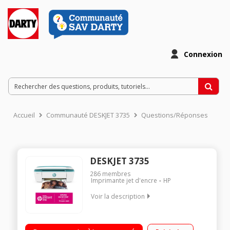
Connexion
Accueil
Communauté DESKJET 3735
Questions/Réponses
DESKJET 3735
286
membres
Imprimante jet d'encre
HP
Voir la description
IMPRIME - SCANNE - COPIE SANS FIL - WIFI ET USB ECRAN LCD