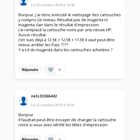
Le
23 octobre 2019
à
16:50
Bonjour, j'ai donc exécuté le nettoyage des cartouches
y compris 2e niveau. Résultat pas de magenta ni
magenta clair dans le résultat d'impression.
j'ai remplacé la cartouche noire par une neuve HP.
Aucun résultat.
J'en suis déjà à 12.5€ + 12.5€ + 11.5€ il vaut peut-être
mieux arrêter les frais ????
Y a-t-il du magenta dans les cartouches achetées ?
0
Répondre
nels32366442
Le
22 octobre 2019
à
19:41
Bonjour
Il faudrait peut-être essayer de changer la cartouche
noire si vous avez vérifié les têtes d'impression
0
Répondre