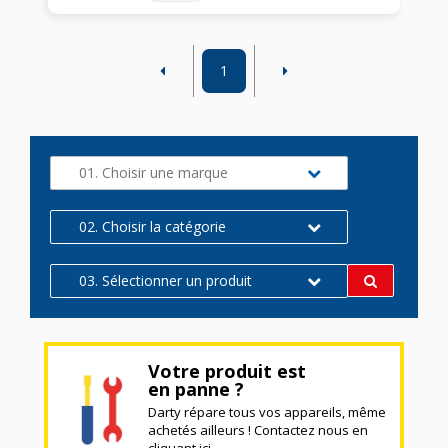
1
01. Choisir une marque
02. Choisir la catégorie
03. Sélectionner un produit
Votre produit est
en panne ?
Darty répare tous vos appareils, même
achetés ailleurs ! Contactez nous en
cliquant ici.