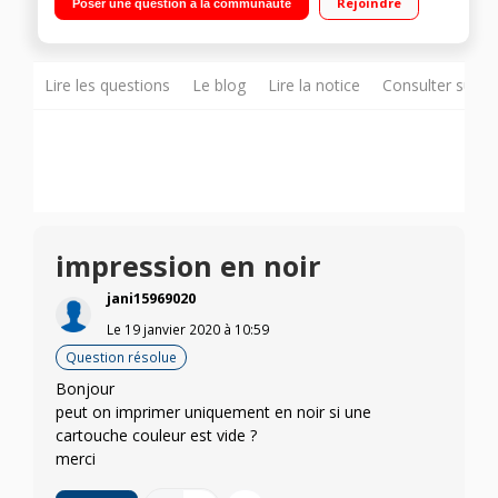
Rejoindre
Poser une question à la communauté
Lire les questions
Le blog
Lire la notice
Consulter sur d
impression en noir
jani15969020
Le
19 janvier 2020
à
10:59
Question résolue
Bonjour
peut on imprimer uniquement en noir si une
cartouche couleur est vide ?
merci