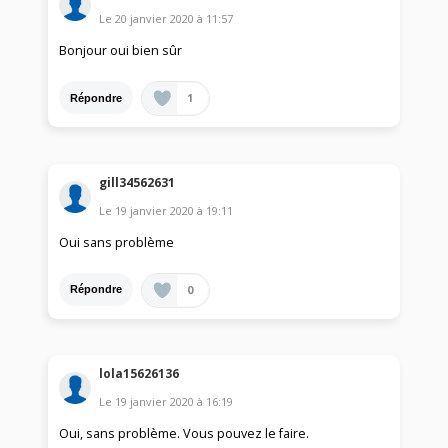
Le
20 janvier 2020
à
11:57
Bonjour oui bien sûr
1
Répondre
gill34562631
Le
19 janvier 2020
à
19:11
Oui sans problème
0
Répondre
lola15626136
Le
19 janvier 2020
à
16:19
Oui, sans problème. Vous pouvez le faire.