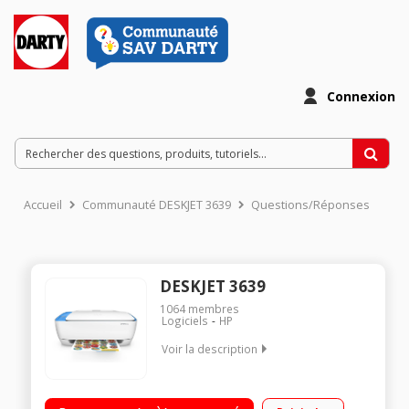
Connexion
Accueil
Communauté DESKJET 3639
Questions/Réponses
DESKJET 3639
1064
membres
Logiciels
HP
Voir la description
Imprimez depuis votre smartphone ou votre tablette Imprime,
scanne et copie Économise jusqu'à 70% d'encre