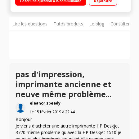
Rejoindre
Poser une question à la communauté
l'imprimante sans accès réseau) USB 2.0 haut débit, Wi-Fi,
application mobile d'impression à distance Design compact -
configuration simple - rapidité d'impression : 8.5 ppm en noir
et 6 ppm en couleur
Lire les questions
Tutos produits
Le blog
Consulter sur
pas d'impression,
imprimante ancienne et
neuve même problème...
eleanor speedy
Le
15 février 2019
à
22:44
Bonjour
je viens d'acheter une autre imprimante HP Deskjet
3720 même problème qu'avec la HP Deskjet 1510 je
ne peux plus imprimer, pourtant elle scanne sans