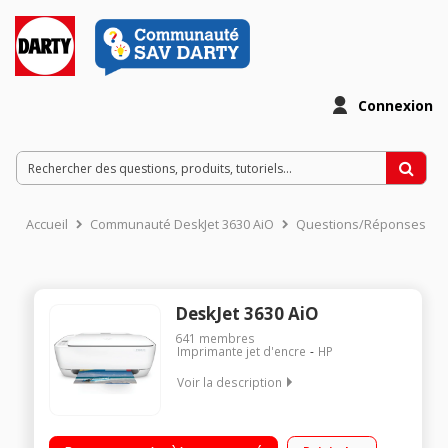
Connexion
Accueil
Communauté DeskJet 3630 AiO
Questions/Réponses
DeskJet 3630 AiO
641
membres
Imprimante jet d'encre
HP
Voir la description
Imprimante tout-en-un (imprime, numérise, copie) Impression
via Smartphone, tablette ou PC (connexion direct à