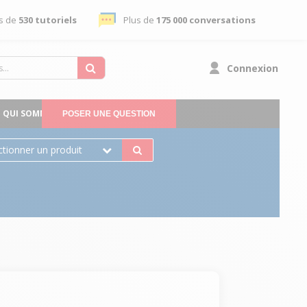
s de
530 tutoriels
Plus de
175 000 conversations
Connexion
QUI SOMMES-NOUS
POSER UNE QUESTION
ctionner un produit