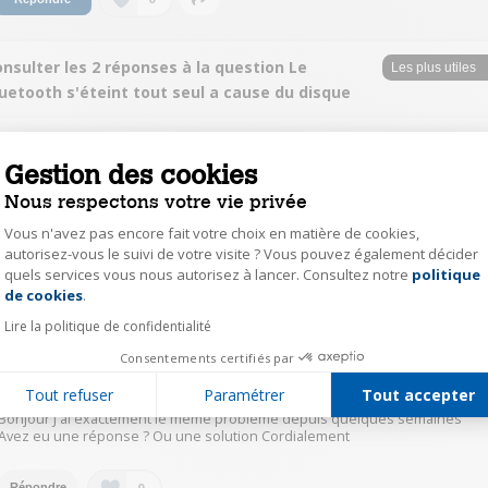
nsulter les 2 réponses à la question Le
uetooth s'éteint tout seul a cause du disque
Jérémy4559
Gestion des cookies
Le
9 juin 2023
à
21:41
Nous respectons votre vie privée
Et bien demain elle repart Sa sera la deuxième qui repart , il y a un an , le
moteur ne tournait plus. Je vais peut-être demandé le remplacement par
Vous n'avez pas encore fait votre choix en matière de cookies,
une autre marque Merci en tout cas
autorisez-vous le suivi de votre visite ? Vous pouvez également décider
quels services vous nous autorisez à lancer. Consultez notre
politique
Axeptio consent
0
Répondre
de cookies
.
Lire la politique de confidentialité
Jérémy4559
Consentements certifiés par
Le
9 juin 2023
à
16:51
Tout refuser
Paramétrer
Tout accepter
Bonjour J'ai exactement le même problème depuis quelques semaines
Avez eu une réponse ? Ou une solution Cordialement
0
Répondre