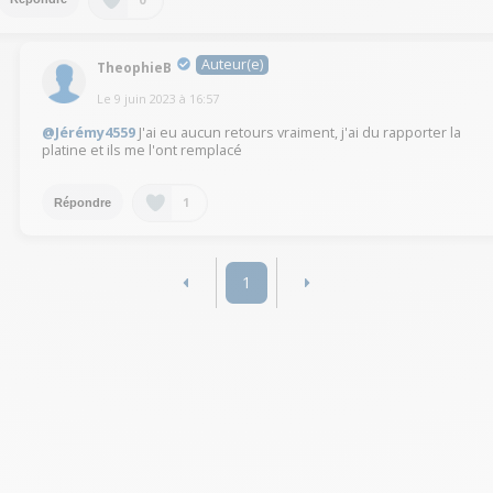
Auteur(e)
TheophieB
Le
9 juin 2023
à
16:57
@Jérémy4559
J'ai eu aucun retours vraiment, j'ai du rapporter la
platine et ils me l'ont remplacé
1
Répondre
1