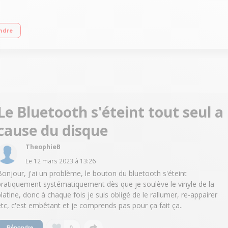
ique - 2 vitesses (33/45 T) - Plateau en aluminium recyclé Pré-ampli phono int
ndre
Le Bluetooth s'éteint tout seul a
cause du disque
TheophieB
Le
12 mars 2023
à
13:26
Bonjour, j'ai un problème, le bouton du bluetooth s'éteint
pratiquement systématiquement dès que je soulève le vinyle de la
platine, donc à chaque fois je suis obligé de le rallumer, re-appairer
etc, c'est embêtant et je comprends pas pour ça fait ça..
0
Répondre