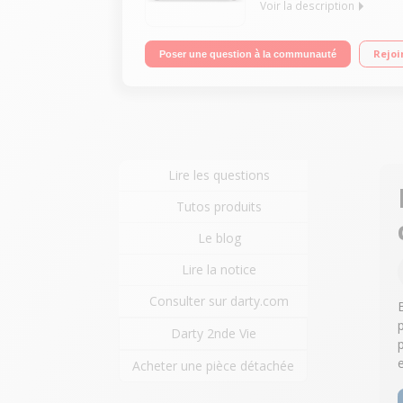
Voir la description
Platine vinyle à entrainement par courroie Automat
Rejoi
Poser une question à la communauté
Cellule Audio-Technica MM remplaçable
Lire les questions
Tutos produits
Le blog
Lire la notice
Consulter sur darty.com
Darty 2nde Vie
Acheter une pièce détachée