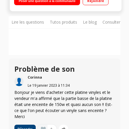
Rejoindre
Poser une question à la communauté
Bluetooth 5.0 - Puissance de sortie 2 x 20 Watts Fabrication à
partir de matériaux durables
Lire les questions
Tutos produits
Le blog
Consulter sur
Problème de son
Corinna
Le
19 janvier 2023
à
11:34
Bonjour je viens d'acheter cette platine vinyles et le
vendeur m'a affirmé que la partie basse de la platine
était une enceinte de 150w et quasi aucun son !! Est-
ce que l'on peut écouter un vinyle sans enceinte ?
Merci