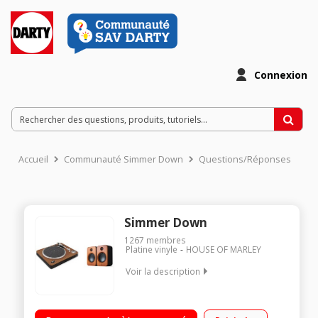
Connexion
Accueil
Communauté Simmer Down
Questions/Réponses
Simmer Down
1267
membres
Platine vinyle
HOUSE OF MARLEY
Voir la description
Platine vinyle à entrainement par courroie Automatique - 2
vitesses (33/45 T) - USB (numérisation) - Bluetooth Enceintes