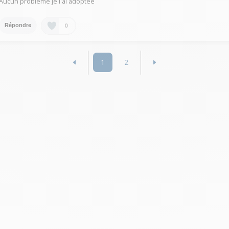
Aucun problème je l'ai adoptée
0
Répondre
1
2