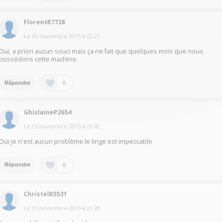
FlorentR7728
Le
25 novembre 2015
à
22:21
Oui, a priori aucun souci mais ça ne fait que quelques mois que nous
possédons cette machine.
0
Répondre
GhislaineP2654
Le
25 novembre 2015
à
21:42
Oui je n'est aucun problème le linge est impeccable
0
Répondre
ChristelR5531
Le
25 novembre 2015
à
21:28