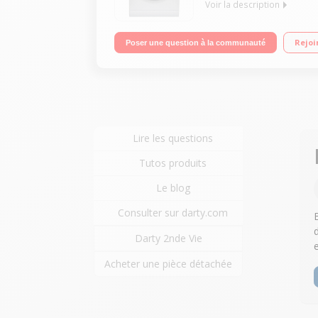
Voir la description
Capacité 8 kg (tambour 62 L) - Classe A+++/Essor
Rejoi
Poser une question à la communauté
Lire les questions
Tutos produits
Le blog
Consulter sur darty.com
Darty 2nde Vie
Acheter une pièce détachée