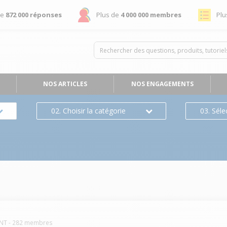
de
872 000 réponses
Plus de
4 000 000 membres
Plu
NOS ARTICLES
NOS ENGAGEMENTS
02. Choisir la catégorie
03. Séle
NT
-
282
membres