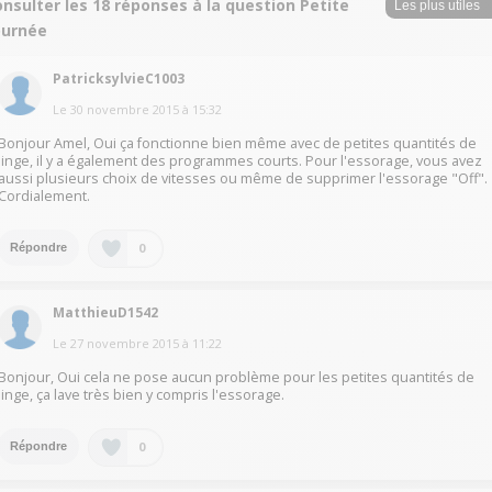
nsulter les 18 réponses à la question Petite
ournée
PatricksylvieC1003
Le
30 novembre 2015
à
15:32
Bonjour Amel, Oui ça fonctionne bien même avec de petites quantités de
linge, il y a également des programmes courts. Pour l'essorage, vous avez
aussi plusieurs choix de vitesses ou même de supprimer l'essorage "Off".
Cordialement.
0
Répondre
MatthieuD1542
Le
27 novembre 2015
à
11:22
Bonjour, Oui cela ne pose aucun problème pour les petites quantités de
linge, ça lave très bien y compris l'essorage.
0
Répondre