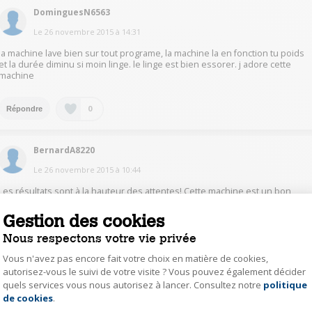
DominguesN6563
Le
26 novembre 2015
à
14:31
la machine lave bien sur tout programe, la machine la en fonction tu poids
et la durée diminu si moin linge. le linge est bien essorer. j adore cette
machine
0
Répondre
BernardA8220
Le
26 novembre 2015
à
10:44
Les résultats sont à la hauteur des attentes! Cette machine est un bon
choix qualité/prix.
Gestion des cookies
0
Nous respectons votre vie privée
Répondre
Vous n'avez pas encore fait votre choix en matière de cookies,
autorisez-vous le suivi de votre visite ? Vous pouvez également décider
RemiB6080
quels services vous nous autorisez à lancer. Consultez notre
politique
Axeptio consent
Le
26 novembre 2015
à
10:23
de cookies
.