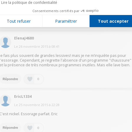
Sans problème. Selon les programmes, elle peut même optimiser le temps
Lire la politique de confidentialité
de lavage selon le poids de linge.
Consentements certifiés par
Tout refuser
Paramétrer
Tout accepter
0
Répondre
ElenaJ4680
Le
26 novembre 2015
à
08:41
je fais plus souvent de grandes lessives! mais je ne m’inquiète pas pour
l'essorage. Cependant, je regrette l'absence d'un programme "chaussure"
et la présence de très nombreux programmes inutiles. Mais elle lave bien.
0
Répondre
EricL1334
Le
25 novembre 2015
à
22:28
C'est nickel. Essorage parfait. Eric
0
Répondre