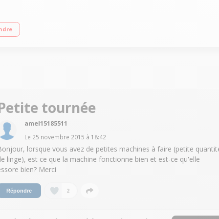
age max. 1200 tours/min/Départ différé de 1 h à 24 h (affichage du temps res
ndre
Petite tournée
amel15185511
Le
25 novembre 2015
à
18:42
Bonjour, lorsque vous avez de petites machines à faire (petite quantit
de linge), est ce que la machine fonctionne bien et est-ce qu'elle
essore bien? Merci
2
Répondre