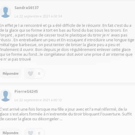
SandraS6137
Le
22 septembre 2021
à
00:34
En effet je l ai rencontré et ça a été difficile de le réouvrir. En fait c'est du a
de la glace qui se forme à tort en bas au fond du bac sous les tiroirs. En
forçant , a part risque de casser tout le plastique du tiroir je n' avais pas
réussi . En entrebaillant un peu et En essayant d introduire une longue tige
métal type barbecue, on peut tenter de briser la glace peu a peu et
finalement d ouvrir. Bon depuis je dois régulièrement enlever cette glace
qui se forme au fond...le congélateur doit avoir une prise d air interne que
je n' ai pas trouvé
0
Répondre
PierreG6245
Le
22 septembre 2021
à
00:12
C'est arrivé une fois lorsque ma fille a jour avec et l'a mal réfermé, de la
glace s'est alors formée à n'extremite du tiroir bloquant l'ouverture. Suffit
de casser la glace ou décongeler ...
0
Répondre