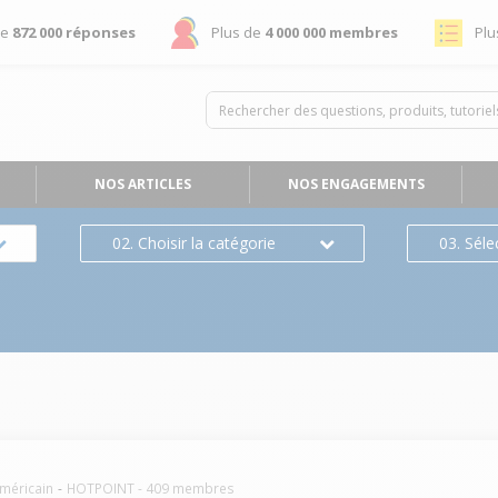
de
872 000 réponses
Plus de
4 000 000 membres
Plu
NOS ARTICLES
NOS ENGAGEMENTS
02. Choisir la catégorie
03. Séle
américain
HOTPOINT
-
409
membres