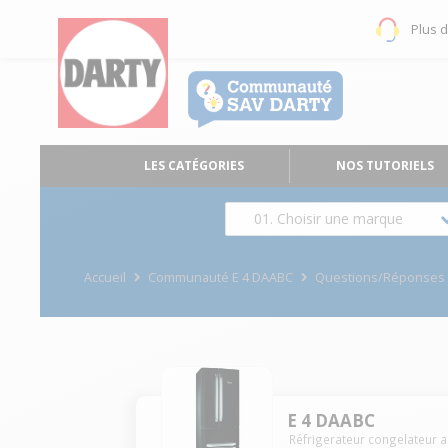
Plus 
LES CATÉGORIES
NOS TUTORIELS
01. Choisir une marque
Accueil
Communauté E 4 DAABC
Questions/Réponses
E 4 DAABC
Réfrigerateur congelateur 