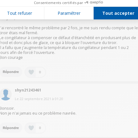
Consentements certifiés par
Le
22 septembre 2021
à
08:23
Tout refuser
Paramétrer
Tout accepter
Bonjour,
J'ai rencontré le même problème par 2 fois, je me suis rendu compte que l
tiroir étais mal fermé.
Le congélateur à compenser ce défaut d'étanchéité en produisant plus de
froid et donc plus de glace, ce qui à bloquer l'ouverture du tiroir.
Il a fallu que j'augmente la température du congélateur pendant 1 ou 2
jours afin de forcé l'ouverture.
Bon courage
0
Répondre
shyn21243461
Le
22 septembre 2021
à
01:20
Bonsoir.
Non je n'ai jamais eu ce problème navrée.
0
Répondre