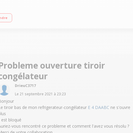
+ Réfrigérateur à froid ventilé 292 L Congélateur double tiroir à froid ventilé
ndre
Probleme ouverture tiroir
congélateur
DrieuC3717
Le
21 septembre 2021
à
23:23
Bonjour
Le tiroir bas de mon refrigerateur-congélateur
E 4 DAABC
ne s'ouvre
plus
l est bloqué
Auriez-vous rencontré ce probleme et comment l'avez vous résolu ?
Merci de votre collaboration