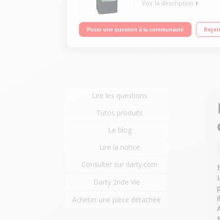
Voir la description
Volume 402 L - Dimensions HxLxP : 195x70x78 cm - A
Rejoi
Poser une question à la communauté
design
Lire les questions
Tutos produits
Le blog
Lire la notice
Consulter sur darty.com
Darty 2nde Vie
i
Acheter une pièce détachée