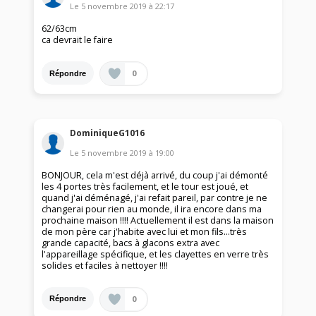
Le
5 novembre 2019
à
22:17
62/63cm
ca devrait le faire
0
Répondre
DominiqueG1016
Le
5 novembre 2019
à
19:00
BONJOUR, cela m'est déjà arrivé, du coup j'ai démonté
les 4 portes très facilement, et le tour est joué, et
quand j'ai déménagé, j'ai refait pareil, par contre je ne
changerai pour rien au monde, il ira encore dans ma
prochaine maison !!!! Actuellement il est dans la maison
de mon père car j'habite avec lui et mon fils...très
grande capacité, bacs à glacons extra avec
l'appareillage spécifique, et les clayettes en verre très
solides et faciles à nettoyer !!!!
0
Répondre