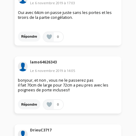
Le
6 novembre 2019
à
17:03
Oui avec 64cm on passe juste sans les portes et les
tiroirs de la partie congélation.
0
Répondre
lamo64626343
Le
6 novembre 2019
à
14:05
bonjour, et non , vous ne le passerez pas
il fait 70cm de large pour 72cm a peu pres avec les
poignees de porte incluses!!
0
Répondre
DrieuC3717