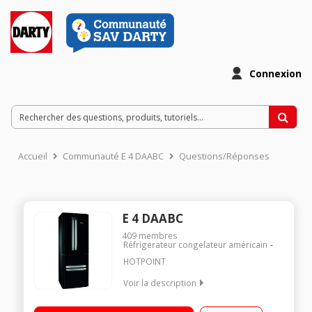
Connexion
Accueil
Communauté E 4 DAABC
Questions/Réponses
E 4 DAABC
409
membres
Réfrigerateur congelateur américain
HOTPOINT
Voir la description
Volume 402 L - Dimensions HxLxP : 195x70x78 cm - A+
Réfrigérateur à froid ventilé 292 L Congélateur double tiroir à