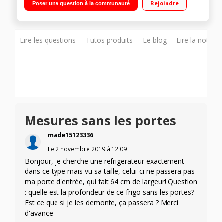
Rejoindre
Poser une question à la communauté
froid ventilé 110 L Réfrigérateur à double porte - Nouveau
design
Lire les questions
Tutos produits
Le blog
Lire la notice
Mesures sans les portes
made15123336
Le
2 novembre 2019
à
12:09
Bonjour, je cherche une refrigerateur exactement
dans ce type mais vu sa taille, celui-ci ne passera pas
ma porte d'entrée, qui fait 64 cm de largeur! Question
: quelle est la profondeur de ce frigo sans les portes?
Est ce que si je les demonte, ça passera ? Merci
d'avance