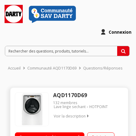
Connexion
Accueil
Communauté AQD1170D69
Questions/Réponses
AQD1170D69
132
membres
Lave linge sechant
HOTPOINT
Voir la description
Capacité de lavage 11 kg, séchage 7 kg - Classe A Essorage
max. 1600 tours/mn Départ différé 1 à 24 h / Affichage du