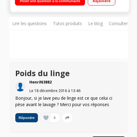
Rejoindre
Poser une question à la communauté
temps restant Lavage et séchage express - Repassage facile
Lire les questions
Tutos produits
Le blog
Consulter sur
Poids du linge
HenriN3882
Le
18 décembre 2016
à
13:46
Bonjour, si je lave peu de linge est ce que celui ci
pèse avant le lavage ? Merci pour vos réponses
0
Répondre