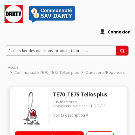
Connexion
Accueil
Communauté TE70_TE75 Telios plus
Questions/Réponses
TE70_TE75 Telios plus
135
membres
Aspirateur avec sac
HOOVER
Voir la description
Efficacité aspiration sols durs : A - Tapis / moquettes : A
Classe énergétique : A Niveau sonore : 66 dB(A) - Qualité de