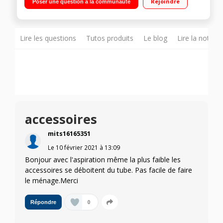
Rejoindre
Poser une question à la communauté
filtration : A 4 brosses dont mini turbobrosse
Lire les questions
Tutos produits
Le blog
Lire la notice
accessoires
mits16165351
Le
10 février 2021
à
13:09
Bonjour avec l'aspiration même la plus faible les
accessoires se déboitent du tube. Pas facile de faire
le ménage.Merci
0
Répondre