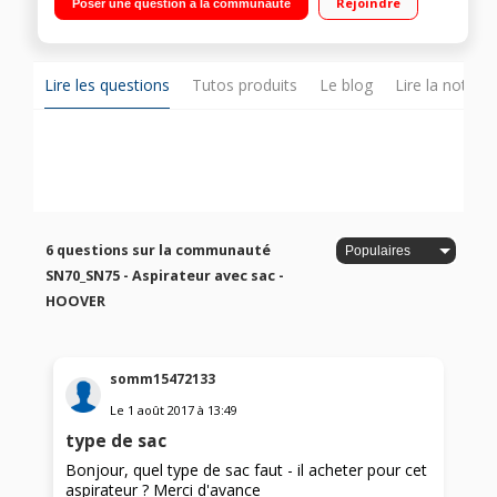
Rejoindre
Poser une question à la communauté
brosse parquet
Lire les questions
Tutos produits
Le blog
Lire la notice
6 questions sur la communauté
SN70_SN75 - Aspirateur avec sac -
HOOVER
somm15472133
Le
1 août 2017
à
13:49
type de sac
Bonjour, quel type de sac faut - il acheter pour cet
aspirateur ? Merci d'avance