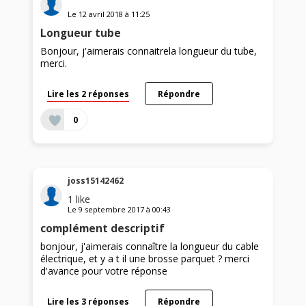
Le
12 avril 2018
à
11:25
Longueur tube
Bonjour, j'aimerais connaitrela longueur du tube,
merci.
Lire les 2 réponses
Répondre
0
joss15142462
1
like
Le
9 septembre 2017
à
00:43
complément descriptif
bonjour, j'aimerais connaître la longueur du cable
électrique, et y a t il une brosse parquet ? merci
d'avance pour votre réponse
Lire les 3 réponses
Répondre