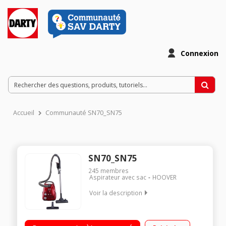
Connexion
Accueil
Communauté SN70_SN75
SN70_SN75
245
membres
Aspirateur avec sac
HOOVER
Voir la description
Niveau Sonore 72 dB Capacité 3,2 L Consommation d'énergie
27 kWh/an Brosse double position, brosse tapis/moquette et