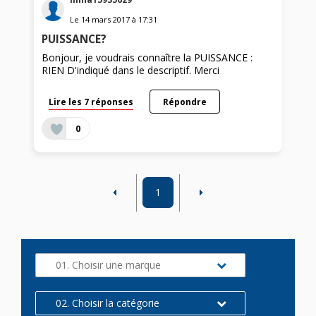
Le
14 mars 2017
à
17:31
PUISSANCE?
Bonjour, je voudrais connaître la PUISSANCE :
RIEN D'indiqué dans le descriptif. Merci
Lire les 7 réponses
Répondre
0
1
01. Choisir une marque
02. Choisir la catégorie