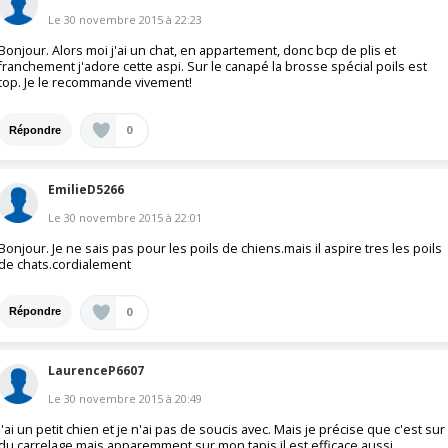
Le
30 novembre 2015
à
22:23
Bonjour. Alors moi j'ai un chat, en appartement, donc bcp de plis et
franchement j'adore cette aspi. Sur le canapé la brosse spécial poils est
top. Je le recommande vivement!
0
Répondre
EmilieD5266
Le
30 novembre 2015
à
22:01
Bonjour. Je ne sais pas pour les poils de chiens.mais il aspire tres les poils
de chats.cordialement
0
Répondre
LaurenceP6607
Le
30 novembre 2015
à
20:49
j'ai un petit chien et je n'ai pas de soucis avec. Mais je précise que c'est sur
du carrelage mais apparemment sur mon tapis il est efficace aussi