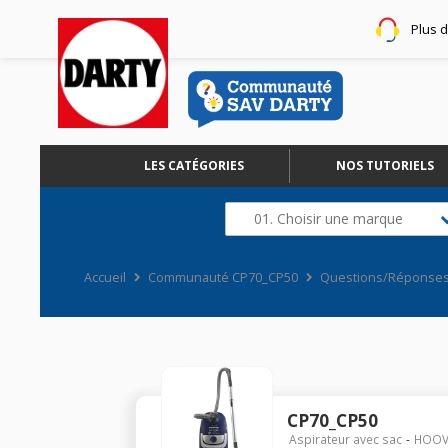
Plus 
LES CATÉGORIES
NOS TUTORIELS
01. Choisir une marque
Accueil
Communauté CP70_CP50
Questions/Réponse
CP70_CP50
Aspirateur avec sac
HOOV