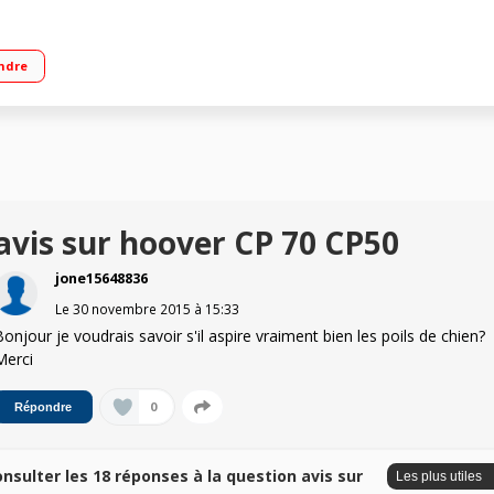
tes : D Classe d'efficacité énergétique : A Niveau sonore : 85 dB(A) - Qualité de
ndre
avis sur hoover CP 70 CP50
jone15648836
Le
30 novembre 2015
à
15:33
Bonjour je voudrais savoir s'il aspire vraiment bien les poils de chien?
Merci
0
Répondre
nsulter les 18 réponses à la question avis sur