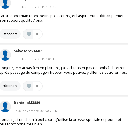
Le
1 décembre 2015
à
10:35
J'ai un doberman (donc petits poils courts) et l'aspirateur suffit amplement.
Bon rapport qualité / prix.
0
Répondre
SalvatoreV6607
Le
1 décembre 2015
à
09:15
Bonjour, je n'ai pas à m'en plaindre, j'ai 2 chiens et pas de poils à l'horizon
après passage du compagon hoover, vous pouvez y alller les yeux fermés.
0
Répondre
DaniellaM3889
Le
30 novembre 2015
à
23:42
bonsoir j'ai un chien à poil court...j'utilise la brosse speciale et pour moi
cela fonctionne très bien