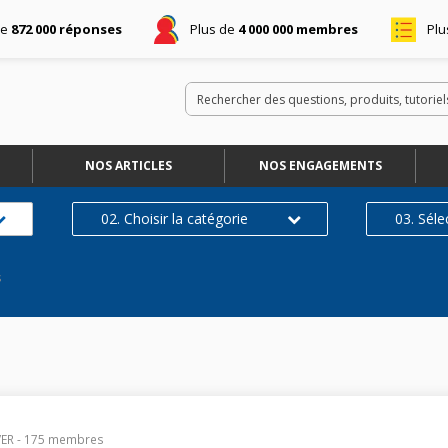
de
872 000 réponses
Plus de
4 000 000 membres
Plu
NOS ARTICLES
NOS ENGAGEMENTS
02. Choisir la catégorie
03. Séle
s
ER
-
175
membres