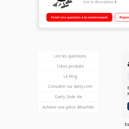
Voir la description
Efficacité aspiration sols durs : A - Tapis / moquet
Rejoi
Poser une question à la communauté
MiniTurbo
Lire les questions
Tutos produits
Le blog
Consulter sur darty.com
Darty 2nde Vie
Acheter une pièce détachée
Co