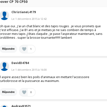
oover CP 70 CP50
ChristianeL4179
Le
1 décembre 2015
à
12:42
oh que oui , j'ai un chat blanc et des tapis rouges . je vous promets que
c'est efficase. j'ai 81 ans et je mettais je ne sais combien de temps à
brosser mes tapis ,j'étais claquée , je pase l'aspirateur maintenant, sans
problèmes . super la brosse tournante!!!!!!! lambert
1
Répondre
DavidD4784
Le
1 décembre 2015
à
16:00
Il aspire assez bien les poils d'animaux en mettant l'accessoire
turbobrosse et la puissance au maximum.
0
Répondre
AudreyR3571