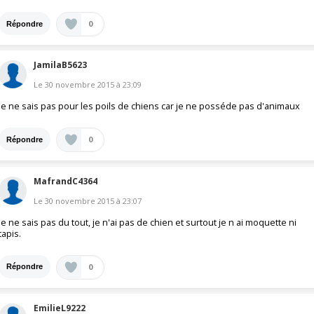
0
Répondre
JamilaB5623
Le
30 novembre 2015
à
23:09
je ne sais pas pour les poils de chiens car je ne posséde pas d'animaux
0
Répondre
MafrandC4364
Le
30 novembre 2015
à
23:07
Je ne sais pas du tout, je n'ai pas de chien et surtout je n ai moquette ni
tapis.
0
Répondre
EmilieL9222